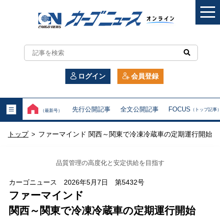
カ
ー
ログイン
会員登録
ゴ
ニ
先行公開記事
全文公開記事
FOCUS
（トップ記事
（最新号）
ュ
トップ
ファーマインド 関西～関東で冷凍冷蔵車の定期運行開始
>
ー
ス
品質管理の高度化と安定供給を目指す
オ
カーゴニュース 2026年5月7日 第5432号
ファーマインド
ン
関西～関東で冷凍冷蔵車の定期運行開始