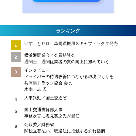
ランキング
いすゞとＵＤ、車両運搬用Ｓキャブトラクタ発売
横浜通関業会／会員懇談会
通関士、通関従業者の質の向上に努めていく
インタビュー
ドライバーの待遇改善につながる環境づくりを
兵庫県トラック協会 会長
木南一志 氏
人事異動／国土交通省
国土交通省幹部人事
事務次官に塩見英之氏が就任
公取委／財務省
関税立替払い、取適法に抵触する恐れ指摘