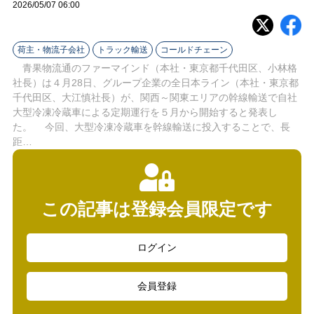
ラ
2026/05/07 06:00
イ
荷主・物流子会社
トラック輸送
コールドチェーン
ン
青果物流通のファーマインド（本社・東京都千代田区、小林格
社長）は４月28日、グループ企業の全日本ライン（本社・東京都
千代田区、大江慎社長）が、関西～関東エリアの幹線輸送で自社
大型冷凍冷蔵車による定期運行を５月から開始すると発表し
た。 今回、大型冷凍冷蔵車を幹線輸送に投入することで、長
距…
この記事は登録会員限定です
ログイン
会員登録