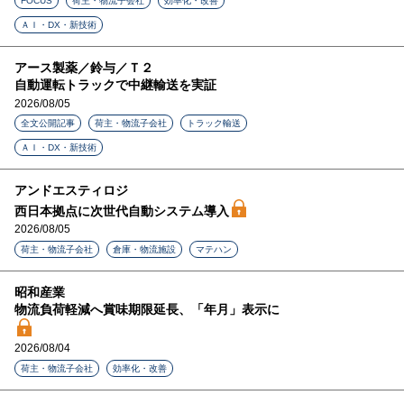
FOCUS
荷主・物流子会社
効率化・改善
ＡＩ・DX・新技術
アース製薬／鈴与／Ｔ２
自動運転トラックで中継輸送を実証
2026/08/05
全文公開記事
荷主・物流子会社
トラック輸送
ＡＩ・DX・新技術
アンドエスティロジ
西日本拠点に次世代自動システム導入
2026/08/05
荷主・物流子会社
倉庫・物流施設
マテハン
昭和産業
物流負荷軽減へ賞味期限延長、「年月」表示に
2026/08/04
荷主・物流子会社
効率化・改善