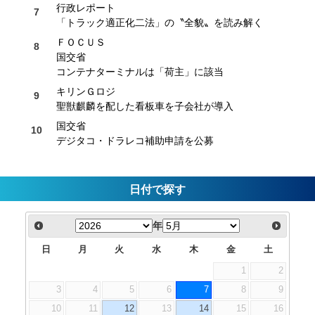
行政レポート
「トラック適正化二法」の〝全貌〟を読み解く
ＦＯＣＵＳ
国交省
コンテナターミナルは「荷主」に該当
キリンＧロジ
聖獣麒麟を配した看板車を子会社が導入
国交省
デジタコ・ドラレコ補助申請を公募
日付で探す
年
日
月
火
水
木
金
土
1
2
3
4
5
6
7
8
9
10
11
12
13
14
15
16