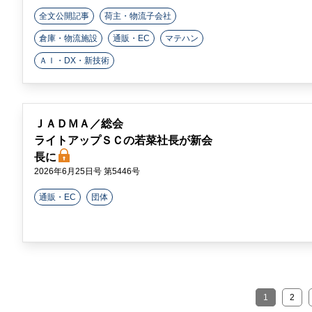
全文公開記事
荷主・物流子会社
倉庫・物流施設
通販・EC
マテハン
ＡＩ・DX・新技術
ＪＡＤＭＡ／総会
ライトアップＳＣの若菜社長が新会
長に
2026年6月25日号 第5446号
通販・EC
団体
1
2