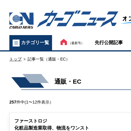
カ
先行公開記事
カテゴリ一覧
（最新号）
ー
トップ
記事一覧（通販・EC）
ゴ
>
ニ
通販・EC
ュ
ー
257
件中(1〜12件表示）
ス
ファーストロジ
オ
化粧品製造業取得、物流をワンスト