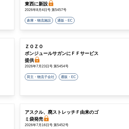
東西に新設
2026年8月4日号 第5457号
倉庫・物流施設
通販・EC
ＺＯＺＯ
ボンジュールサガンにＦＦサービス
提供
2026年7月23日号 第5454号
荷主・物流子会社
通販・EC
アスクル、廃ストレッチＦ由来のゴ
ミ袋発売
2026年7月16日号 第5452号