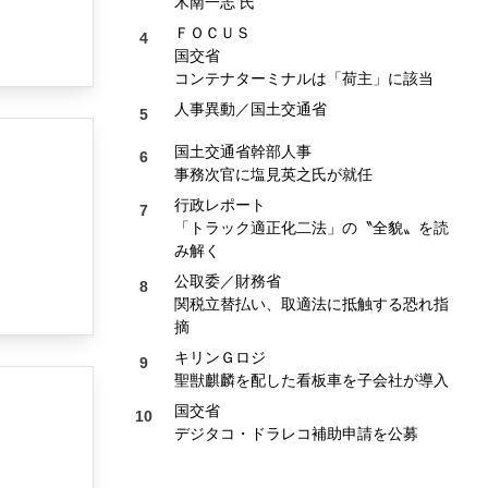
木南一志 氏
ＦＯＣＵＳ
国交省
コンテナターミナルは「荷主」に該当
人事異動／国土交通省
国土交通省幹部人事
事務次官に塩見英之氏が就任
行政レポート
「トラック適正化二法」の〝全貌〟を読
み解く
公取委／財務省
関税立替払い、取適法に抵触する恐れ指
摘
キリンＧロジ
聖獣麒麟を配した看板車を子会社が導入
国交省
デジタコ・ドラレコ補助申請を公募