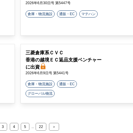
2026年6月30日号 第5447号
倉庫・物流施設
通販・EC
マテハン
三菱倉庫系ＣＶＣ
香港の越境ＥＣ返品支援ベンチャー
に出資
2026年6月9日号 第5441号
倉庫・物流施設
通販・EC
グローバル物流
..
3
4
5
22
＞