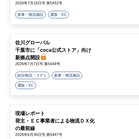
2026年7月16日号 第5452号
倉庫・物流施設
通販・EC
佐川グローバル
千葉市に「coca公式ストア」向け
新拠点開設
2026年7月7日号 第5449号
総合物流・３ＰＬ
倉庫・物流施設
通販・EC
現場レポート
荷主・ＥＣ事業者による物流ＤＸ化
の最前線
2026年6月30日号 第5447号