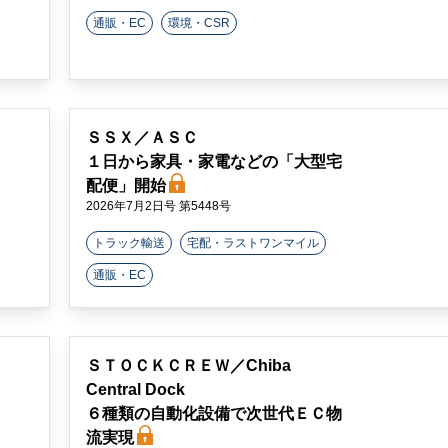
通販・EC
環境・CSR
ＳＳＸ／ＡＳＣ
１日から家具・家電などの「大型宅
配便」開始
2026年7月2日号 第5448号
トラック輸送
宅配・ラストワンマイル
通販・EC
ＳＴＯＣＫＣＲＥＷ／Chiba
Central Dock
６種類の自動化設備で次世代ＥＣ物
流実現