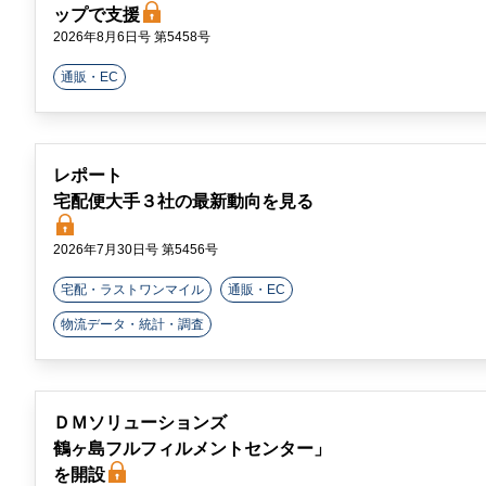
ン
ップで支援
2026年8月6日号 第5458号
ラ
通販・EC
イ
ン
レポート
宅配便大手３社の最新動向を見る
2026年7月30日号 第5456号
宅配・ラストワンマイル
通販・EC
物流データ・統計・調査
ＤＭソリューションズ
鶴ヶ島フルフィルメントセンター」
を開設