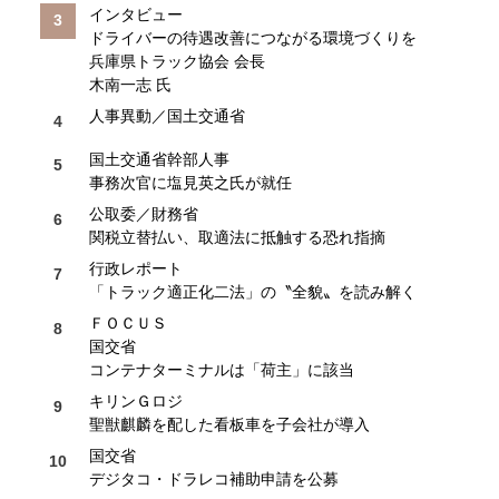
インタビュー
ドライバーの待遇改善につながる環境づくりを
兵庫県トラック協会 会長
木南一志 氏
人事異動／国土交通省
国土交通省幹部人事
事務次官に塩見英之氏が就任
公取委／財務省
関税立替払い、取適法に抵触する恐れ指摘
行政レポート
「トラック適正化二法」の〝全貌〟を読み解く
ＦＯＣＵＳ
国交省
コンテナターミナルは「荷主」に該当
キリンＧロジ
聖獣麒麟を配した看板車を子会社が導入
国交省
デジタコ・ドラレコ補助申請を公募