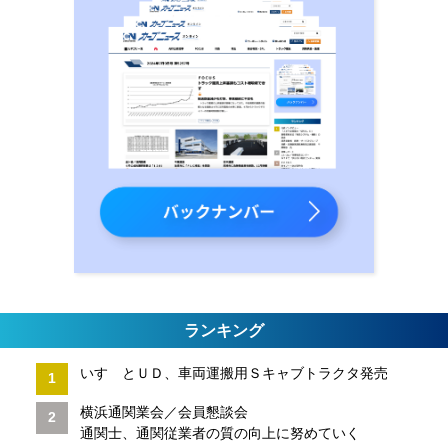
ランキング
いすゞとＵＤ、車両運搬用Ｓキャブトラクタ発売
横浜通関業会／会員懇談会
通関士、通関従業者の質の向上に努めていく