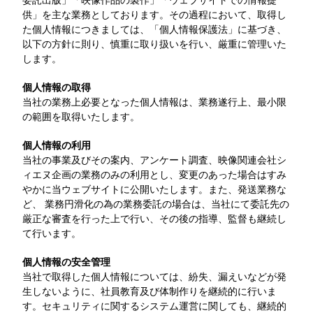
委託出版」「映像作品の製作」「ウェブサイトでの情報提
ラ
供」を主な業務としております。その過程において、取得し
た個人情報につきましては、「個人情報保護法」に基づき、
イ
以下の方針に則り、慎重に取り扱いを行い、厳重に管理いた
します。
ン
個人情報の取得
当社の業務上必要となった個人情報は、業務遂行上、最小限
の範囲を取得いたします。
個人情報の利用
当社の事業及びその案内、アンケート調査、映像関連会社シ
ィエヌ企画の業務のみの利用とし、変更のあった場合はすみ
やかに当ウェブサイトに公開いたします。また、発送業務な
ど、 業務円滑化の為の業務委託の場合は、当社にて委託先の
厳正な審査を行った上で行い、その後の指導、監督も継続し
て行います。
個人情報の安全管理
当社で取得した個人情報については、紛失、漏えいなどが発
生しないように、社員教育及び体制作りを継続的に行いま
す。セキュリティに関するシステム運営に関しても、継続的