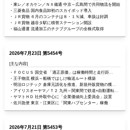
化、需要拡大に対応
東レ／オカケン／ＮＸ備通 中京～広島間で共同物流を開始
三菱食品 国内食品卸初のスカイポッド導入
ＪＲ貨物 ６月のコンテナは８・１％減、車扱は好調
ＪＲ貨物 越谷タ駅に積替ステーション開設
福山通運 流通加工のチクブグループの全株式取得
2026年7月23日 第5454号
ＦＯＣＵＳ 国交省 「適正原価」は稼働時間と走行距離
で算定
王子物流 横浜～船橋ではしけ輸送ルート構築
明治ロジテック 倉庫元請化を推進、新規外販貨物の獲得
へ
アイリスオーヤマ／Ｔ２ 九州～関東間で鉄道×自動運転を
実証
ヤマトＨＤ 社外取中心に「企業価値向上委員会」設置
佐川急便 東京・江東区に「関東ハブセンター」稼働
2026年7月21日 第5453号