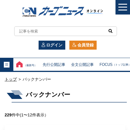
カ
ー
ログイン
会員登録
ゴ
ニ
先行公開記事
全文公開記事
FOCUS
（トップ記事
（最新号）
ュ
トップ
バックナンバー
>
ー
バックナンバー
ス
オ
229
件中(1〜12件表示）
ン