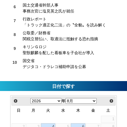
国土交通省幹部人事
事務次官に塩見英之氏が就任
行政レポート
「トラック適正化二法」の〝全貌〟を読み解く
公取委／財務省
関税立替払い、取適法に抵触する恐れ指摘
キリンＧロジ
聖獣麒麟を配した看板車を子会社が導入
国交省
デジタコ・ドラレコ補助申請を公募
日付で探す
年
日
月
火
水
木
金
土
1
2
3
4
5
6
7
8