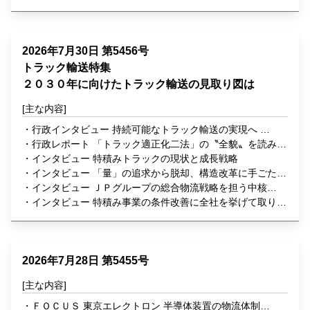
2026年7月30日 第5456号
トラック輸送特集
２０３０年に向けたトラック輸送の見取り図は
行政インタビュー 持続可能なトラック輸送の実現へ 国
土交通省 物流・自動車局 貨物流通事業課長 指田 徹 氏
行政レポート 「トラック適正化二法」の〝全貌〟を読み解
く
インタビュー 特積みトラックの現状と成長戦略
インタビュー 「量」の追求から脱却、構造改革に手ごたえ
エスラインギフ 代表取締役社長 堀江繁幸 氏
インタビュー ＪＰグループの総合物流戦略を担う中核企
業に ＪＰロジスティクス 代表取締役社長 安達 章 氏
インタビュー 特積み事業の条件改善に全社を挙げて取り組
む 第一貨物 代表取締役社長 越智史朗 氏
2026年7月28日 第5455号
ＦＯＣＵＳ 東京エレクトロン 半導体装置の物流体制強