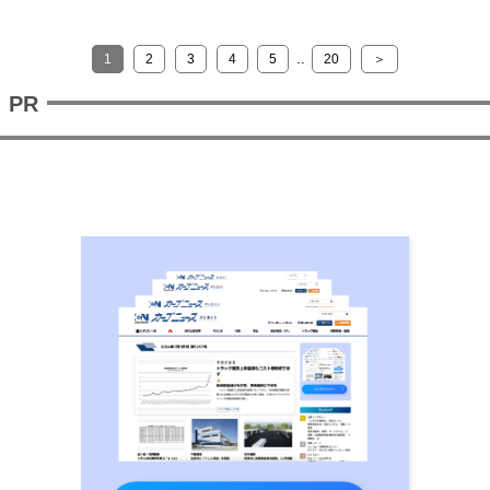
..
1
2
3
4
5
20
＞