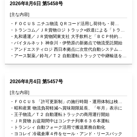
ラ
2026年8月6日 第5458号
イ
ＦＯＣＵＳ ニチユ物流 ＱＲコード活用し荷待ち・荷役
ン
時間を可視化
トランコム／ＪＲ貨物ロジ トラック×鉄道による「トラ∞
レール」構築
丸和通運／ＪＲ貨物関東支社 大手飲料と「ＢＣＰ特約付
鉄道輸送」開始
バイタルネット 神奈川・伊勢原の新拠点で物流受託開始
アンドエスティロジ 西日本拠点に次世代自動システム導
入
アース製薬／鈴与／Ｔ２ 自動運転トラックで中継輸送を実
証
2026年8月4日 第5457号
ＦＯＣＵＳ 「許可更新制」の施行時期・運用体制は検討
中
昭和産業 物流負荷軽減へ賞味期限延長、「年月」表示に
王子物流／Ｔ２ 自動運転トラックの商用運行開始
ＪＲ貨物 お盆期間中はコンテナ列車６３６本運転
トランシィ 自動フォーク活用で搬送業務自動化
ヨコレイ 冷蔵倉庫４件をセール・アンド・リースバック