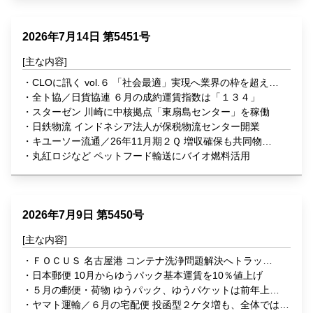
2026年7月14日 第5451号
CLOに訊く vol.６ 「社会最適」実現へ業界の枠を超えた
連携を主導 花王 執行役員ロジスティクス部門統括 ＣＬ
全ト協／日貨協連 ６月の成約運賃指数は「１３４」
Ｏ（物流統括管理者） 森 信介 氏
スターゼン 川崎に中核拠点「東扇島センター」を稼働
日鉄物流 インドネシア法人が保税物流センター開業
キユーソー流通／26年11月期２Ｑ 増収確保も共同物流
のコスト増で減益
丸紅ロジなど ペットフード輸送にバイオ燃料活用
2026年7月9日 第5450号
ＦＯＣＵＳ 名古屋港 コンテナ洗浄問題解決へトラッ
ク・港運業界が連携
日本郵便 10月からゆうパック基本運賃を10％値上げ
５月の郵便・荷物 ゆうパック、ゆうパケットは前年上回
る
ヤマト運輸／６月の宅配便 投函型２ケタ増も、全体では