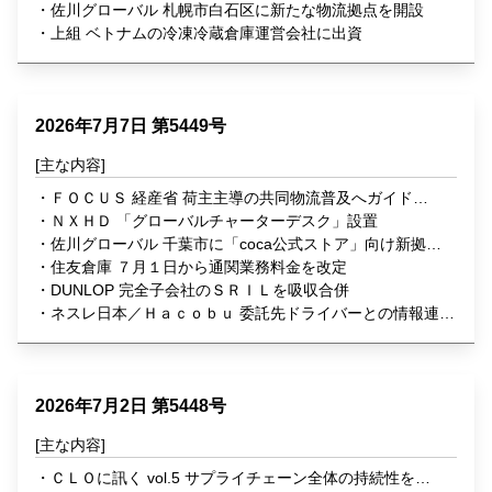
０・３％減
佐川グローバル 札幌市白石区に新たな物流拠点を開設
上組 ベトナムの冷凍冷蔵倉庫運営会社に出資
2026年7月7日 第5449号
ＦＯＣＵＳ 経産省 荷主主導の共同物流普及へガイドラ
イン策定
ＮＸＨＤ 「グローバルチャーターデスク」設置
佐川グローバル 千葉市に「coca公式ストア」向け新拠点
開設
住友倉庫 ７月１日から通関業務料金を改定
DUNLOP 完全子会社のＳＲＩＬを吸収合併
ネスレ日本／Ｈａｃｏｂｕ 委託先ドライバーとの情報連携
体制を構築
2026年7月2日 第5448号
ＣＬＯに訊く vol.5 サプライチェーン全体の持続性を高