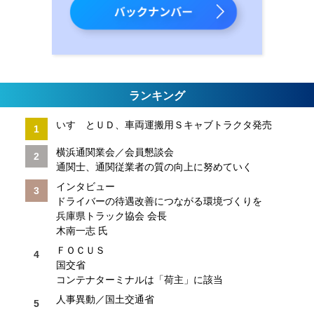
ランキング
いすゞとＵＤ、車両運搬用Ｓキャブトラクタ発売
横浜通関業会／会員懇談会
通関士、通関従業者の質の向上に努めていく
インタビュー
ドライバーの待遇改善につながる環境づくりを
兵庫県トラック協会 会長
木南一志 氏
ＦＯＣＵＳ
国交省
コンテナターミナルは「荷主」に該当
人事異動／国土交通省