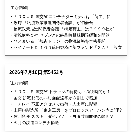
ＦＯＣＵＳ 国交省 コンテナターミナルは「荷主」に該
当
政府 「物流政策推進関係者会議」が初会合
物流政策推進関係者会議 「特定荷主」は３２９９社が届
出
清涼飲料５社 セブンとの納品時賞味期限緩和を開始
ひとまいる 「焼肉トラジ」の物流業務を本格受託
セイノーＨＤ １００億円規模の新ファンド「ＳＡＦ」設立
2026年7月16日 第5452号
ＦＯＣＵＳ 国交省 トラックの荷待ち・荷役時間が１時
間以上短縮
国交省 宅配便の非対面配達率が３割まで増加
ニチレイ 不正アクセスで出荷・入出庫に影響
土屋鞄製造所 「東京工房」をプロロジスアーバン内に開設
佐川急便 スズキ、ダイハツ、トヨタ共同開発の軽ＥＶ導
入
６月の鉄道コンテナ輸送