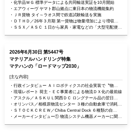
める 日販 専務取締役構造改革本部長 物流部・運輸部統
化学品ＷＧ 標準データによる共同輸送実証を10月開始
括、ＣＬＯ（物流統括責任者） 伊藤宏治氏
エアウィーヴ ヤマト郡山拠点に東日本の物流機能集約
ＪＲ貨物 タイ～ラオス間で鉄道試験輸送を実施
ＤＴＨＤ／26年３月期 第一貨物は物量増加により増収確
保
ＳＳＸ／ＡＳＣ １日から家具・家電などの「大型宅配便」
開始
2026年6月30日 第5447号
マテリアルハンドリング特集
マテハンの「ロードマップ2030」
行政インタビュー ＡＩロボティクスの社会実装で〝物流
課題〟解決へ 経済産業省 産業機械課長兼ＡＩロボティク
現場レポート 荷主・ＥＣ事業者による物流ＤＸ化の最前線
ス推進官 須賀千鶴 氏
アスクル／ＡＳＫＵＬ関西ＤＣ ロングテール品の翌日配
送を実現する基幹センター
オリンパス／相模原物流センター ３種の自動倉庫で消耗品
出荷を最適化
ＳＴＯＣＫＣＲＥＷ／Chiba Central Dock ６種類の自動
化設備で次世代ＥＣ物流実現
メーカーインタビュー① 物流システム機器メーカーに聞
く