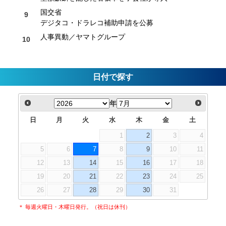
国交省
デジタコ・ドラレコ補助申請を公募
人事異動／ヤマトグループ
日付で探す
年
日
月
火
水
木
金
土
1
2
3
4
5
6
7
8
9
10
11
12
13
14
15
16
17
18
19
20
21
22
23
24
25
26
27
28
29
30
31
＊ 毎週火曜日・木曜日発行。（祝日は休刊）