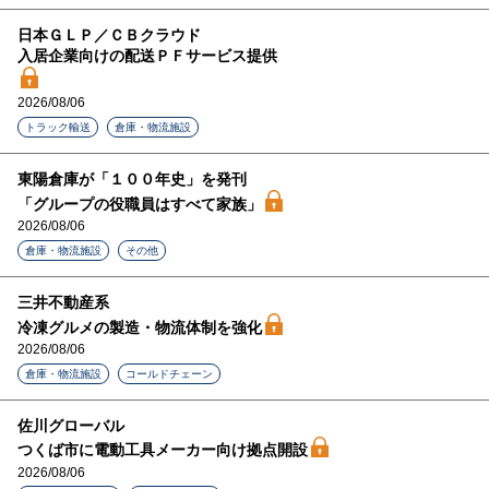
日本ＧＬＰ／ＣＢクラウド
入居企業向けの配送ＰＦサービス提供
2026/08/06
トラック輸送
倉庫・物流施設
東陽倉庫が「１００年史」を発刊
「グループの役職員はすべて家族」
2026/08/06
倉庫・物流施設
その他
三井不動産系
冷凍グルメの製造・物流体制を強化
2026/08/06
倉庫・物流施設
コールドチェーン
佐川グローバル
つくば市に電動工具メーカー向け拠点開設
2026/08/06