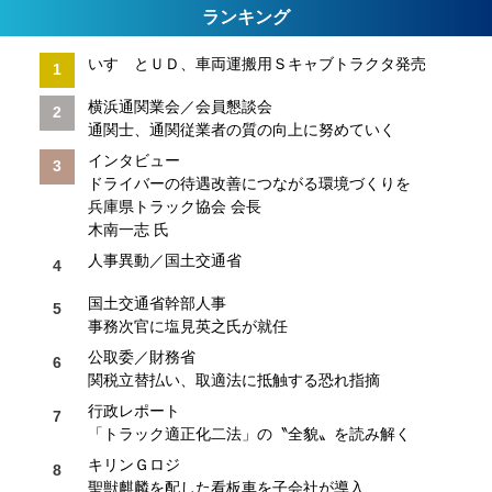
ランキング
いすゞとＵＤ、車両運搬用Ｓキャブトラクタ発売
横浜通関業会／会員懇談会
通関士、通関従業者の質の向上に努めていく
インタビュー
ドライバーの待遇改善につながる環境づくりを
兵庫県トラック協会 会長
木南一志 氏
人事異動／国土交通省
国土交通省幹部人事
事務次官に塩見英之氏が就任
公取委／財務省
関税立替払い、取適法に抵触する恐れ指摘
行政レポート
「トラック適正化二法」の〝全貌〟を読み解く
キリンＧロジ
聖獣麒麟を配した看板車を子会社が導入