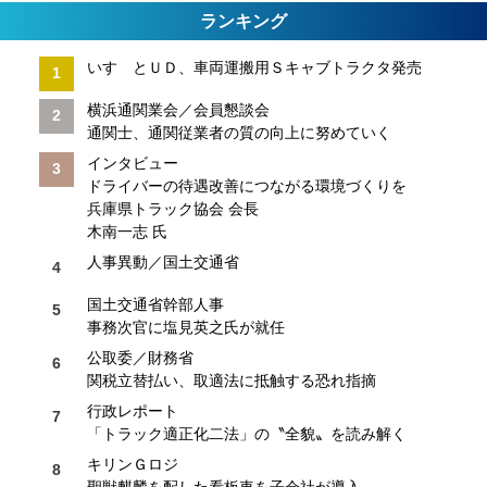
ランキング
いすゞとＵＤ、車両運搬用Ｓキャブトラクタ発売
横浜通関業会／会員懇談会
通関士、通関従業者の質の向上に努めていく
インタビュー
ドライバーの待遇改善につながる環境づくりを
兵庫県トラック協会 会長
木南一志 氏
人事異動／国土交通省
国土交通省幹部人事
事務次官に塩見英之氏が就任
公取委／財務省
関税立替払い、取適法に抵触する恐れ指摘
行政レポート
「トラック適正化二法」の〝全貌〟を読み解く
キリンＧロジ
聖獣麒麟を配した看板車を子会社が導入