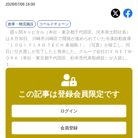
ラ
2026/07/06 16:00
イ
倉庫・物流施設
コールドチェーン
ン
霞ヶ関キャピタル（本社・東京都千代田区、河本幸士郎社長）
は６月30日、川崎市川崎区で開発が進められていた冷凍自動倉庫
「ＬＯＧＩ ＦＬＡＧ ＴＥＣＨ 東扇島Ⅰ」（写真）が竣工し、同
日に引き渡しが完了したと発表した。グループ会社のＸ ＮＥＴＷ
ＯＲＫ（本社・東京都千代田区、杉本亮代表取締役）が入居し、
１…
この記事は登録会員限定です
ログイン
会員登録