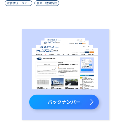
総合物流・３ＰＬ
倉庫・物流施設