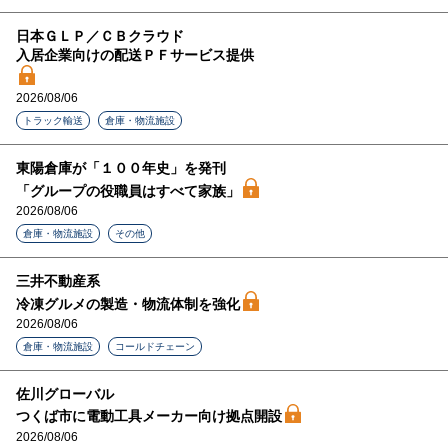
日本ＧＬＰ／ＣＢクラウド
入居企業向けの配送ＰＦサービス提供
2026/08/06
トラック輸送
倉庫・物流施設
東陽倉庫が「１００年史」を発刊
「グループの役職員はすべて家族」
2026/08/06
倉庫・物流施設
その他
三井不動産系
冷凍グルメの製造・物流体制を強化
2026/08/06
倉庫・物流施設
コールドチェーン
佐川グローバル
つくば市に電動工具メーカー向け拠点開設
2026/08/06