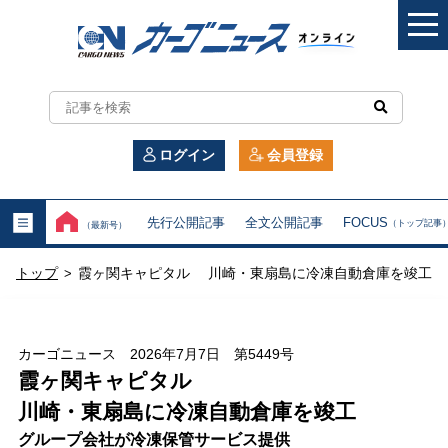
カ
ー
ログイン
会員登録
ゴ
ニ
先行公開記事
全文公開記事
FOCUS
（トップ記事
（最新号）
ュ
トップ
霞ヶ関キャピタル 川崎・東扇島に冷凍自動倉庫を竣工
>
ー
ス
カーゴニュース 2026年7月7日 第5449号
オ
霞ヶ関キャピタル
川崎・東扇島に冷凍自動倉庫を竣工
ン
グループ会社が冷凍保管サービス提供