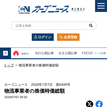
カ
ー
ログイン
会員登録
ゴ
ニ
先行公開記事
全文公開記事
FOCUS
（トップ記事
（最新号）
ュ
トップ
物流事業者の株価時価総額
>
ー
ス
カーゴニュース 2026年7月7日 第5449号
オ
物流事業者の株価時価総額
2026/07/07 06:00
ン