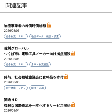
関連記事
物流事業者の株価時価総額
2026/08/06
総合物流・３ＰＬ
物流データ・統計・調査
佐川グローバル
つくば市に電動工具メーカー向け拠点開設
2026/08/06
総合物流・３ＰＬ
倉庫・物流施設
鈴与、社会福祉協議会に食料品を寄付
2026/08/06
総合物流・３ＰＬ
環境・CSR
関通ＨＤ
複雑な国際物流を一本化するサービス開始
2026/08/04