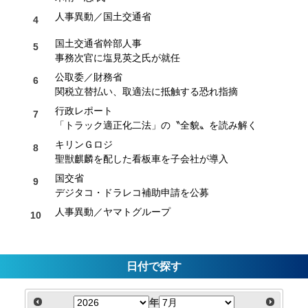
人事異動／国土交通省
国土交通省幹部人事
事務次官に塩見英之氏が就任
公取委／財務省
関税立替払い、取適法に抵触する恐れ指摘
行政レポート
「トラック適正化二法」の〝全貌〟を読み解く
キリンＧロジ
聖獣麒麟を配した看板車を子会社が導入
国交省
デジタコ・ドラレコ補助申請を公募
人事異動／ヤマトグループ
日付で探す
年