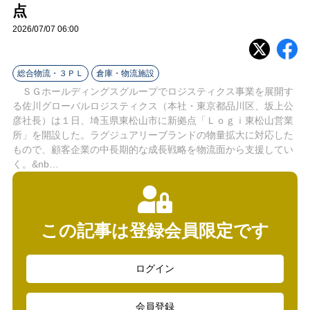
ラ
点
2026/07/07 06:00
イ
ン
総合物流・３ＰＬ
倉庫・物流施設
ＳＧホールディングスグループでロジスティクス事業を展開す
る佐川グローバルロジスティクス（本社・東京都品川区、坂上公
彦社長）は１日、埼玉県東松山市に新拠点「Ｌｏｇｉ東松山営業
所」を開設した。ラグジュアリーブランドの物量拡大に対応した
もので、顧客企業の中長期的な成長戦略を物流面から支援してい
く。&nb…
この記事は登録会員限定です
ログイン
会員登録