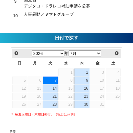
デジタコ・ドラレコ補助申請を公募
人事異動／ヤマトグループ
日付で探す
年
日
月
火
水
木
金
土
1
2
3
4
5
6
7
8
9
10
11
12
13
14
15
16
17
18
19
20
21
22
23
24
25
26
27
28
29
30
31
＊ 毎週火曜日・木曜日発行。（祝日は休刊）