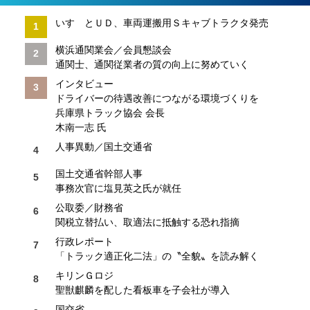
いすゞとＵＤ、車両運搬用Ｓキャブトラクタ発売
横浜通関業会／会員懇談会
通関士、通関従業者の質の向上に努めていく
インタビュー
ドライバーの待遇改善につながる環境づくりを
兵庫県トラック協会 会長
木南一志 氏
人事異動／国土交通省
国土交通省幹部人事
事務次官に塩見英之氏が就任
公取委／財務省
関税立替払い、取適法に抵触する恐れ指摘
行政レポート
「トラック適正化二法」の〝全貌〟を読み解く
キリンＧロジ
聖獣麒麟を配した看板車を子会社が導入
国交省