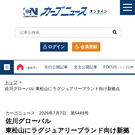
カ
ー
ログイン
会員登録
ゴ
ニ
先行公開記事
全文公開記事
FOCUS
（トップ記事
（最新号）
ュ
トップ
>
ー
佐川グローバル 東松山にラグジュアリーブランド向け新拠点
ス
オ
カーゴニュース 2026年7月7日 第5449号
佐川グローバル
ン
東松山にラグジュアリーブランド向け新拠