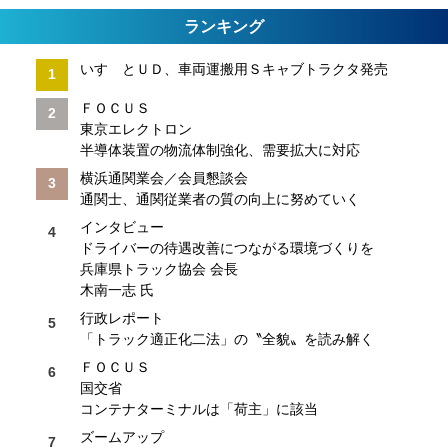
ランキング
いすゞとＵＤ、車両運搬用Ｓキャブトラクタ発売
ＦＯＣＵＳ
東京エレクトロン
半導体装置の物流体制強化、需要拡大に対応
横浜通関業会／会員懇談会
通関士、通関従業者の質の向上に努めていく
インタビュー
ドライバーの待遇改善につながる環境づくりを
兵庫県トラック協会 会長
木南一志 氏
行政レポート
「トラック適正化二法」の〝全貌〟を読み解く
ＦＯＣＵＳ
国交省
コンテナターミナルは「荷主」に該当
ズームアップ