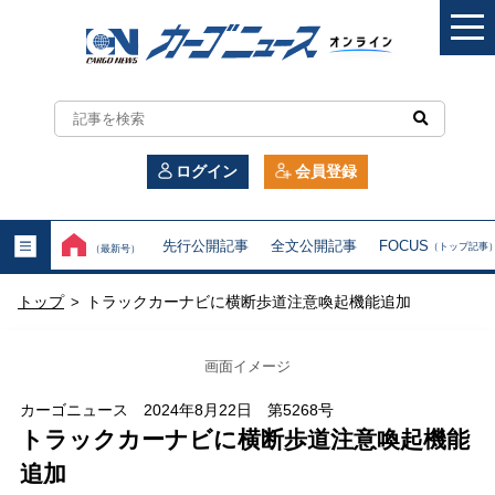
カ
ー
ログイン
会員登録
ゴ
ニ
先行公開記事
全文公開記事
FOCUS
（トップ記事
（最新号）
ュ
トップ
トラックカーナビに横断歩道注意喚起機能追加
>
ー
ス
画面イメージ
オ
カーゴニュース 2024年8月22日 第5268号
トラックカーナビに横断歩道注意喚起機能
ン
追加