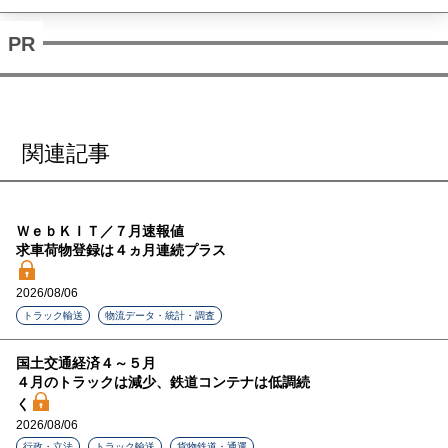
関連記事
ＷｅｂＫＩＴ／７月速報値
求車荷物登録は４ヵ月連続プラス
2026/08/06
トラック輸送
物流データ・統計・調査
国土交通経済４～５月
４月のトラックは減少、鉄道コンテナは低調続
く
2026/08/06
行政・立法
トラック輸送
貨物鉄道・通運