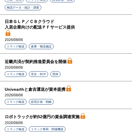
物流データ・統計・調査
日本ＧＬＰ／ＣＢクラウド
入居企業向けの配送ＰＦサービス提供
2026/08/06
トラック輸送
倉庫・物流施設
近畿共済が契約推進委員会を開催
2026/08/06
トラック輸送
安全・BCP
団体
Univearthと倉吉運送が資本提携
2026/08/06
トラック輸送
経営計画・戦略
ロボトラックが約52億円の資金調達実施
2026/08/06
トラック輸送
トラック車両・関連機器