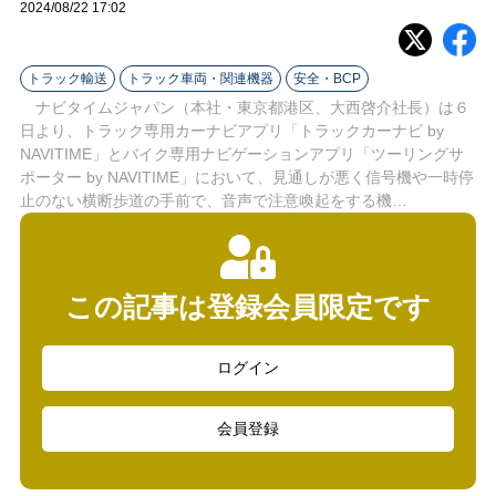
ラ
2024/08/22 17:02
イ
トラック輸送
トラック車両・関連機器
安全・BCP
ン
ナビタイムジャパン（本社・東京都港区、大西啓介社長）は６
日より、トラック専用カーナビアプリ「トラックカーナビ by
NAVITIME」とバイク専用ナビゲーションアプリ「ツーリングサ
ポーター by NAVITIME」において、見通しが悪く信号機や一時停
止のない横断歩道の手前で、音声で注意喚起をする機…
この記事は登録会員限定です
ログイン
会員登録