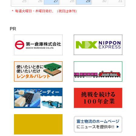
25
26
27
28
29
30
31
＊ 毎週火曜日・木曜日発行。（祝日は休刊）