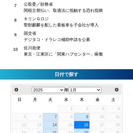
公取委／財務省
関税立替払い、取適法に抵触する恐れ指摘
キリンＧロジ
聖獣麒麟を配した看板車を子会社が導入
国交省
デジタコ・ドラレコ補助申請を公募
佐川急便
東京・江東区に「関東ハブセンター」稼働
日付で探す
年
日
月
火
水
木
金
土
1
2
3
4
5
6
7
8
9
10
11
12
13
14
15
16
17
18
19
20
21
22
23
24
25