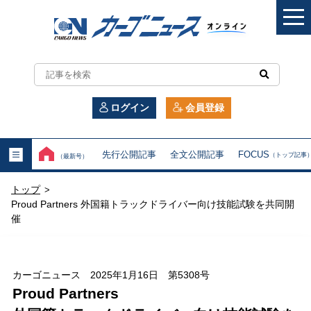
カ
ー
ログイン
会員登録
ゴ
ニ
先行公開記事
全文公開記事
FOCUS
（トップ記事
（最新号）
ュ
トップ
>
ー
Proud Partners 外国籍トラックドライバー向け技能試験を共同開
催
ス
オ
カーゴニュース 2025年1月16日 第5308号
ン
Proud Partners