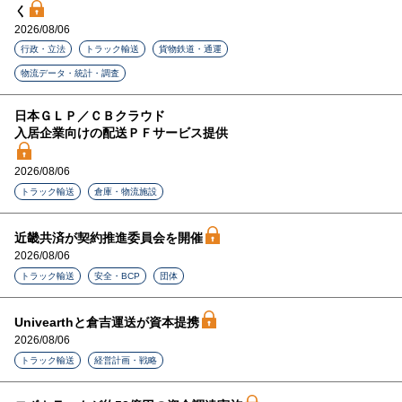
く
2026/08/06
行政・立法
トラック輸送
貨物鉄道・通運
物流データ・統計・調査
日本ＧＬＰ／ＣＢクラウド
入居企業向けの配送ＰＦサービス提供
2026/08/06
トラック輸送
倉庫・物流施設
近畿共済が契約推進委員会を開催
2026/08/06
トラック輸送
安全・BCP
団体
Univearthと倉吉運送が資本提携
2026/08/06
トラック輸送
経営計画・戦略