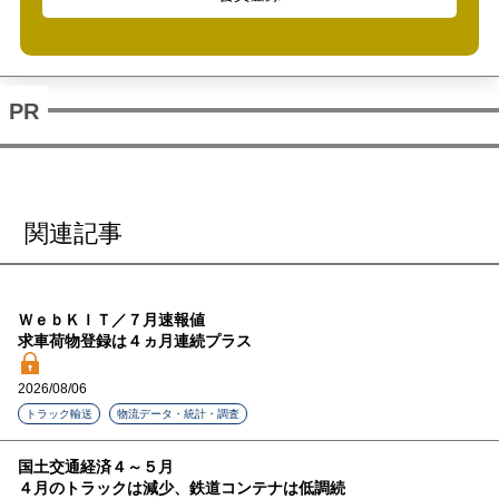
関連記事
ＷｅｂＫＩＴ／７月速報値
求車荷物登録は４ヵ月連続プラス
2026/08/06
トラック輸送
物流データ・統計・調査
国土交通経済４～５月
４月のトラックは減少、鉄道コンテナは低調続