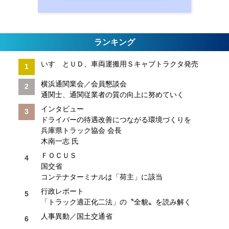
ランキング
いすゞとＵＤ、車両運搬用Ｓキャブトラクタ発売
横浜通関業会／会員懇談会
通関士、通関従業者の質の向上に努めていく
インタビュー
ドライバーの待遇改善につながる環境づくりを
兵庫県トラック協会 会長
木南一志 氏
ＦＯＣＵＳ
国交省
コンテナターミナルは「荷主」に該当
行政レポート
「トラック適正化二法」の〝全貌〟を読み解く
人事異動／国土交通省