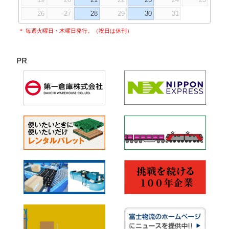
26
27
28
29
30
31
＊ 毎週火曜日・木曜日発行。（祝日は休刊）