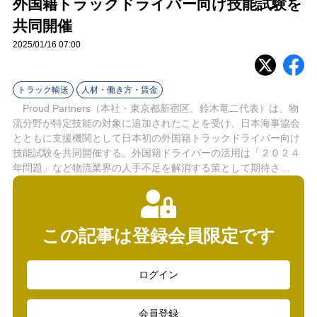
外国籍トラックドライバー向け技能試験を
ラ
共同開催
イ
2025/01/16 07:00
ン
トラック輸送
人材・働き方・賃金
Proud Partners（本社・東京都新宿区、鈴木竜二代表）は、物
流分野が特定技能の対象に追加されたことを受け、日本海事協会
とともに支援機関として日本初の外国籍トラックドライバー向け
技能試験を共同開催する。外国籍ドライバーの活用は「２０２４
年問題」など物流業界の人手不足を解消する策として期待さ…
この記事は登録会員限定です
ログイン
会員登録