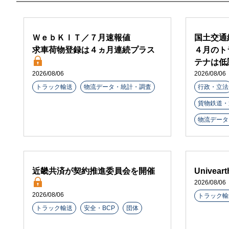
ＷｅｂＫＩＴ／７月速報値
国土交通
求車荷物登録は４ヵ月連続プラス
４月のト
テナは低
2026/08/06
2026/08/06
トラック輸送
物流データ・統計・調査
行政・立法
貨物鉄道・
物流データ
近畿共済が契約推進委員会を開催
Unive
2026/08/06
2026/08/06
トラック輸
トラック輸送
安全・BCP
団体