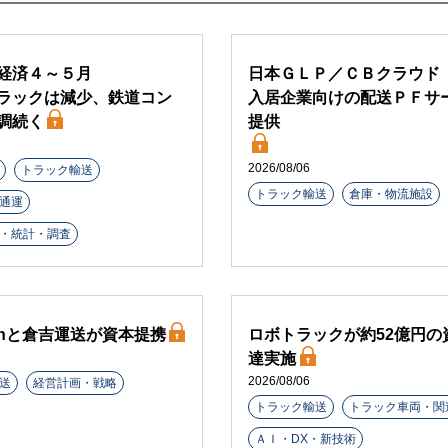
経済４～５月
日本ＧＬＰ／ＣＢクラウド
ラックは減少、鉄道コン
入居企業向けの配送ＰＦサ
調続く
提供
2026/08/06
トラック輸送
トラック輸送
倉庫・物流施設
通運
・統計・調査
arthと倉吉運送が資本提携
ロボトラックが約52億円の
達実施
2026/08/06
送
経営計画・戦略
トラック輸送
トラック車両・関
ＡＩ・DX・新技術