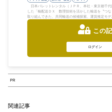
ン
日本パレットレンタル（ＪＰＲ、本社・東京都千代田
した「輸配送ＤＸ 数理技術を活かした輸送を〝つな
ラ
取り組んできた、共同輸送の候補探索、運賃推定モデ
イ
この
ン
ログイン
関連記事