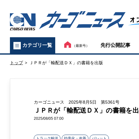
カ
先行公開記事
カテゴリ一覧
（最新号）
ー
トップ
ＪＰＲが「輸配送ＤＸ」の書籍を出版
ゴ
>
ニ
ュ
カーゴニュース 2025年8月5日 第5361号
ー
ＪＰＲが「輸配送ＤＸ」の書籍を出
ス
2025/08/05 07:00
オ
トラック輸送
効率化・改善
パレット