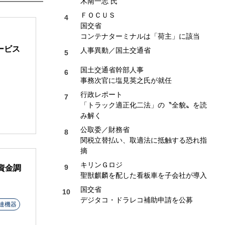
木南一志 氏
ＦＯＣＵＳ
国交省
コンテナターミナルは「荷主」に該当
ービス
人事異動／国土交通省
国土交通省幹部人事
事務次官に塩見英之氏が就任
行政レポート
「トラック適正化二法」の〝全貌〟を読
み解く
公取委／財務省
関税立替払い、取適法に抵触する恐れ指
摘
キリンＧロジ
資金調
聖獣麒麟を配した看板車を子会社が導入
国交省
デジタコ・ドラレコ補助申請を公募
連機器