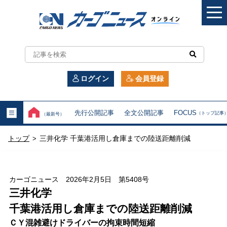
カ
ー
ログイン
会員登録
ゴ
ニ
先行公開記事
全文公開記事
FOCUS
（トップ記事
（最新号）
ュ
トップ
三井化学 千葉港活用し倉庫までの陸送距離削減
>
ー
ス
カーゴニュース 2026年2月5日 第5408号
オ
三井化学
千葉港活用し倉庫までの陸送距離削減
ン
ＣＹ混雑避けドライバーの拘束時間短縮