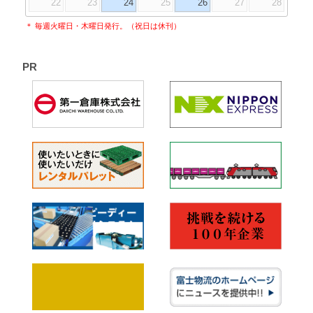
22
23
24
25
26
27
28
＊ 毎週火曜日・木曜日発行。（祝日は休刊）