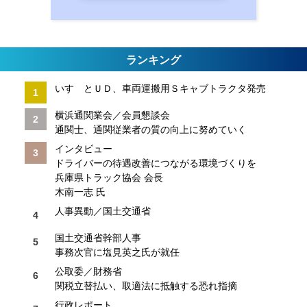
ランキング
いすゞとＵＤ、車両運搬用Ｓキャブトラクタ発売
横浜通関業会／会員懇談会
通関士、通関従業者の質の向上に努めていく
インタビュー
ドライバーの待遇改善につながる環境づくりを
兵庫県トラック協会 会長
木南一志 氏
人事異動／国土交通省
国土交通省幹部人事
事務次官に塩見英之氏が就任
公取委／財務省
関税立替払い、取適法に抵触する恐れ指摘
行政レポート