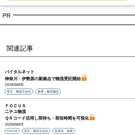
関連記事
バイタルネット
神奈川・伊勢原の新拠点で物流受託開始
2026/08/06
荷主・物流子会社
倉庫・物流施設
ＦＯＣＵＳ
ニチユ物流
ＱＲコード活用し荷待ち・荷役時間を可視化
2026/08/05
FOCUS
荷主・物流子会社
効率化・改善