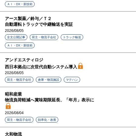
ＡＩ・DX・新技術
アース製薬／鈴与／Ｔ２
自動運転トラックで中継輸送を実証
2026/08/05
全文公開記事
荷主・物流子会社
トラック輸送
ＡＩ・DX・新技術
アンドエスティロジ
西日本拠点に次世代自動システム導入
2026/08/05
荷主・物流子会社
倉庫・物流施設
マテハン
昭和産業
物流負荷軽減へ賞味期限延長、「年月」表示に
2026/08/04
荷主・物流子会社
効率化・改善
大和物流