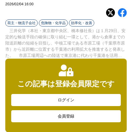
ラ
2026/02/04 16:00
イ
荷主・物流子会社
危険物・化学品
効率化・改善
ン
三井化学（本社・東京都中央区、橋本修社長）は１月29日、安
定的な輸送手段の確保に取り組む一環として、港から倉庫までの
陸送距離の短縮を目指し、中核工場である市原工場（千葉県市原
市）から近距離に位置する千葉港の利用拡大を推進すると発表し
た。 市原工場周辺への陸送で東京港に代わり千葉港を活用…
この記事は登録会員限定です
ログイン
会員登録