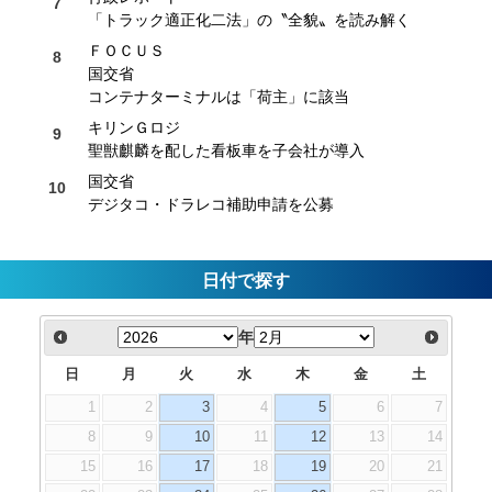
「トラック適正化二法」の〝全貌〟を読み解く
ＦＯＣＵＳ
国交省
コンテナターミナルは「荷主」に該当
キリンＧロジ
聖獣麒麟を配した看板車を子会社が導入
国交省
デジタコ・ドラレコ補助申請を公募
日付で探す
年
日
月
火
水
木
金
土
1
2
3
4
5
6
7
8
9
10
11
12
13
14
15
16
17
18
19
20
21