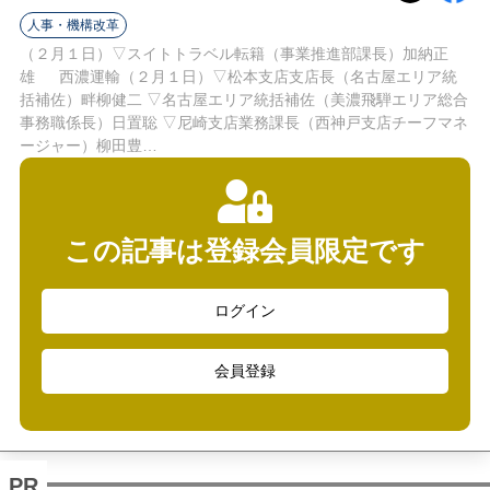
ラ
人事・機構改革
イ
（２月１日）▽スイトトラベル転籍（事業推進部課長）加納正
雄 西濃運輸（２月１日）▽松本支店支店長（名古屋エリア統
ン
括補佐）畔柳健二 ▽名古屋エリア統括補佐（美濃飛騨エリア総合
事務職係長）日置聡 ▽尼崎支店業務課長（西神戸支店チーフマネ
ージャー）柳田豊…
この記事は登録会員限定です
ログイン
会員登録