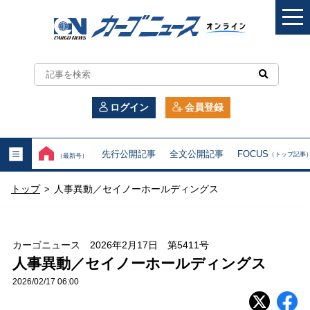
カ
ー
ログイン
会員登録
ゴ
ニ
先行公開記事
全文公開記事
FOCUS
（トップ記事
（最新号）
ュ
トップ
人事異動／セイノーホールディングス
>
ー
ス
カーゴニュース 2026年2月17日 第5411号
オ
人事異動／セイノーホールディングス
2026/02/17 06:00
ン