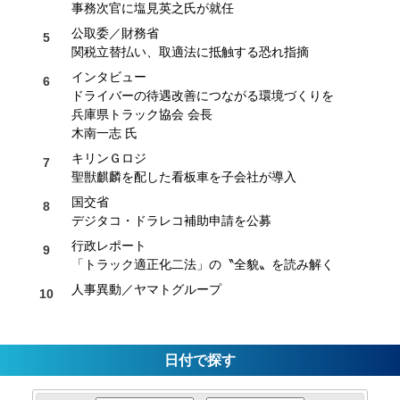
事務次官に塩見英之氏が就任
公取委／財務省
関税立替払い、取適法に抵触する恐れ指摘
インタビュー
ドライバーの待遇改善につながる環境づくりを
兵庫県トラック協会 会長
木南一志 氏
キリンＧロジ
聖獣麒麟を配した看板車を子会社が導入
国交省
デジタコ・ドラレコ補助申請を公募
行政レポート
「トラック適正化二法」の〝全貌〟を読み解く
人事異動／ヤマトグループ
日付で探す