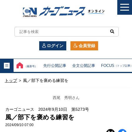
カ
ー
ログイン
会員登録
ゴ
ニ
先行公開記事
全文公開記事
FOCUS
（トップ記事
（最新号）
ュ
トップ
風／部下を褒める練習を
>
ー
ス
西尾 秀明さん
オ
カーゴニュース 2024年9月10日 第5273号
風／部下を褒める練習を
ン
2024/09/10 07:00