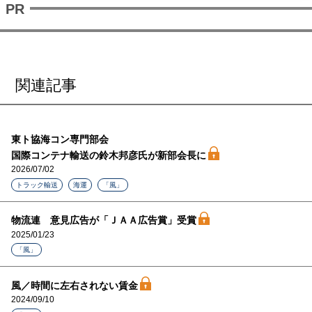
関連記事
東ト協海コン専門部会
国際コンテナ輸送の鈴木邦彦氏が新部会長に
2026/07/02
トラック輸送
海運
「風」
物流連 意見広告が「ＪＡＡ広告賞」受賞
2025/01/23
「風」
風／時間に左右されない賃金
2024/09/10