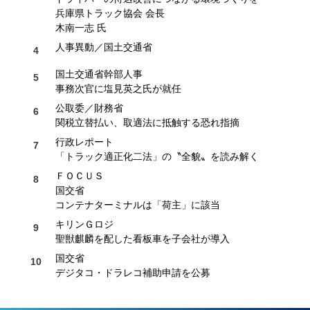
兵庫県トラック協会 会長
木南一志 氏
人事異動／国土交通省
国土交通省幹部人事
事務次官に塩見英之氏が就任
公取委／財務省
関税立替払い、取適法に抵触する恐れ指摘
行政レポート
「トラック適正化二法」の〝全貌〟を読み解く
ＦＯＣＵＳ
国交省
コンテナターミナルは「荷主」に該当
キリンＧロジ
聖獣麒麟を配した看板車を子会社が導入
国交省
デジタコ・ドラレコ補助申請を公募