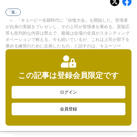
ラ
「風」
イ
○…「キユーピー在籍時代に『自慢大会』を開始した。登壇者
が自身の実績をプレゼンし、その上司が登壇者を褒める。質疑応
ン
答も批判的な内容は禁止で、最後は会場の全員がスタンディング
オベーションで称える。今も続いているが、これは上司が部下を
褒める練習のために企画したもの」と話すのは、キユーソー…
この記事は登録会員限定です
ログイン
会員登録