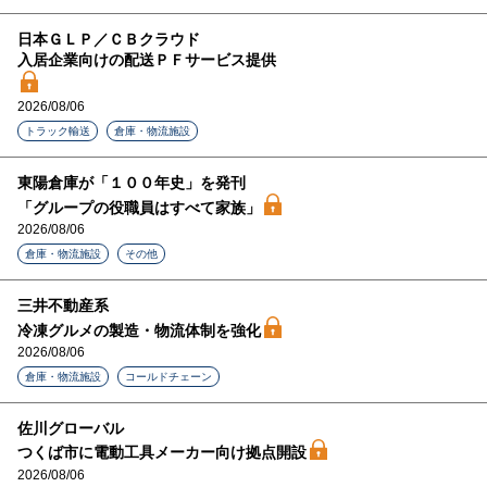
日本ＧＬＰ／ＣＢクラウド
入居企業向けの配送ＰＦサービス提供
2026/08/06
トラック輸送
倉庫・物流施設
東陽倉庫が「１００年史」を発刊
「グループの役職員はすべて家族」
2026/08/06
倉庫・物流施設
その他
三井不動産系
冷凍グルメの製造・物流体制を強化
2026/08/06
倉庫・物流施設
コールドチェーン
佐川グローバル
つくば市に電動工具メーカー向け拠点開設
2026/08/06