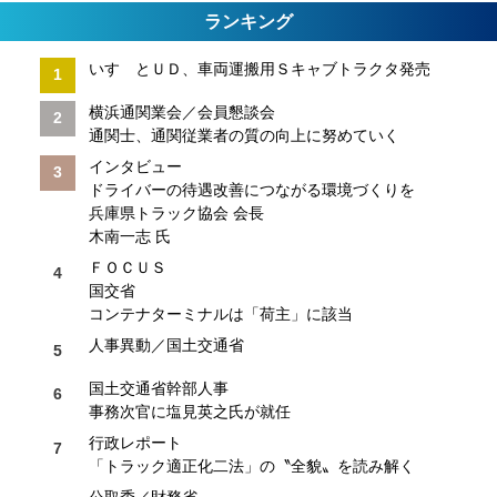
ランキング
いすゞとＵＤ、車両運搬用Ｓキャブトラクタ発売
横浜通関業会／会員懇談会
通関士、通関従業者の質の向上に努めていく
インタビュー
ドライバーの待遇改善につながる環境づくりを
兵庫県トラック協会 会長
木南一志 氏
ＦＯＣＵＳ
国交省
コンテナターミナルは「荷主」に該当
人事異動／国土交通省
国土交通省幹部人事
事務次官に塩見英之氏が就任
行政レポート
「トラック適正化二法」の〝全貌〟を読み解く
公取委／財務省