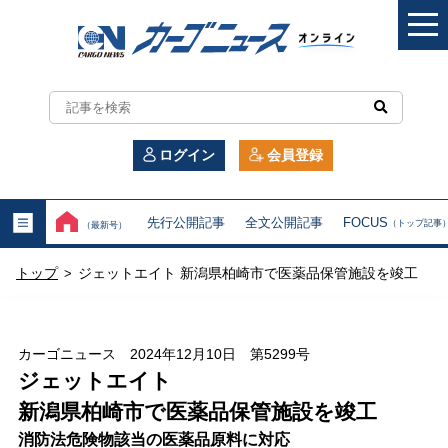
カ
ー
ログイン
会員登録
ゴ
ニ
先行公開記事
全文公開記事
FOCUS
（トップ記事
（最新号）
ュ
トップ
ジェットエイト 新潟県柏崎市で医薬品保管施設を竣工
>
ー
ス
カーゴニュース 2024年12月10日 第5299号
オ
ジェットエイト
新潟県柏崎市で医薬品保管施設を竣工
ン
消防法危険物該当の医薬品原料に対応