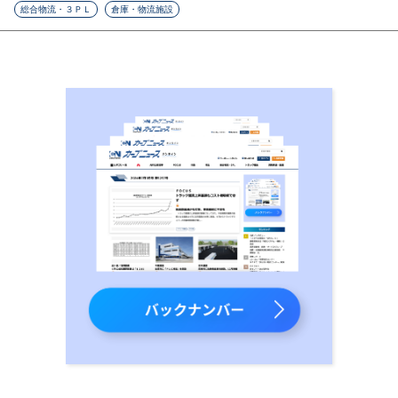
総合物流・３ＰＬ
倉庫・物流施設