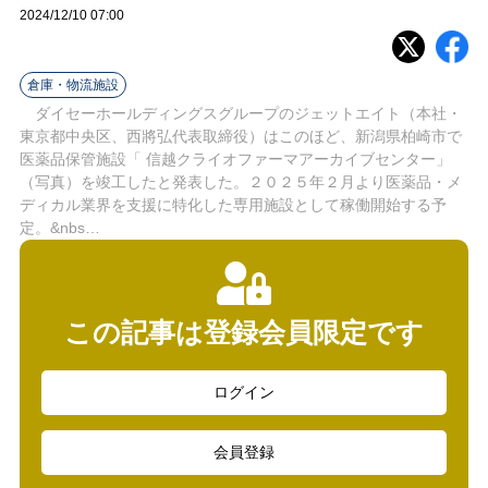
ラ
2024/12/10 07:00
イ
倉庫・物流施設
ン
ダイセーホールディングスグループのジェットエイト（本社・
東京都中央区、西將弘代表取締役）はこのほど、新潟県柏崎市で
医薬品保管施設「 信越クライオファーマアーカイブセンター」
（写真）を竣工したと発表した。２０２５年２月より医薬品・メ
ディカル業界を支援に特化した専用施設として稼働開始する予
定。&nbs…
この記事は登録会員限定です
ログイン
会員登録