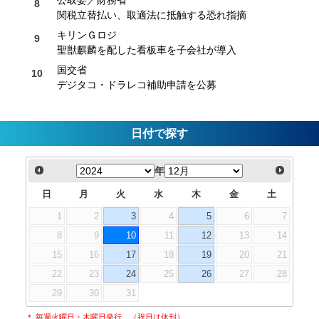
関税立替払い、取適法に抵触する恐れ指摘
キリンＧロジ
聖獣麒麟を配した看板車を子会社が導入
国交省
デジタコ・ドラレコ補助申請を公募
日付で探す
年
日
月
火
水
木
金
土
1
2
3
4
5
6
7
8
9
10
11
12
13
14
15
16
17
18
19
20
21
22
23
24
25
26
27
28
29
30
31
＊ 毎週火曜日・木曜日発行。（祝日は休刊）