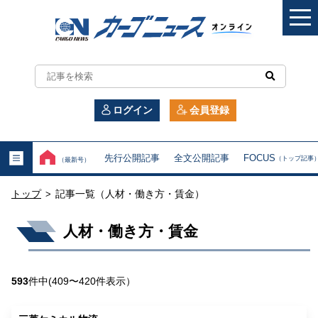
カ
ー
ログイン
会員登録
ゴ
ニ
先行公開記事
全文公開記事
FOCUS
（トップ記事
（最新号）
ュ
トップ
記事一覧（人材・働き方・賃金）
>
ー
人材・働き方・賃金
ス
オ
593
件中(409〜420件表示）
ン