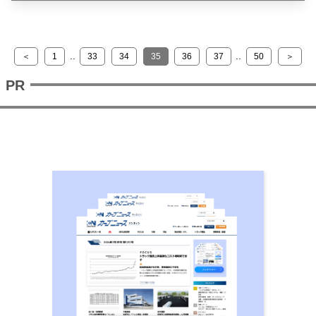
..
..
＜
1
33
34
35
36
37
50
＞