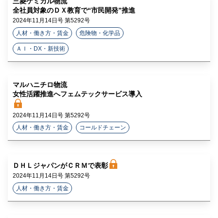
三菱ケミカル物流
ラ
全社員対象のＤＸ教育で“市民開発”推進
2024年11月14日号 第5292号
イ
人材・働き方・賃金
危険物・化学品
ン
ＡＩ・DX・新技術
マルハニチロ物流
女性活躍推進へフェムテックサービス導入
2024年11月14日号 第5292号
人材・働き方・賃金
コールドチェーン
ＤＨＬジャパンがＣＲＭで表彰
2024年11月14日号 第5292号
人材・働き方・賃金