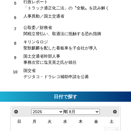
行政レポート
「トラック適正化二法」の〝全貌〟を読み解く
人事異動／国土交通省
公取委／財務省
関税立替払い、取適法に抵触する恐れ指摘
キリンＧロジ
聖獣麒麟を配した看板車を子会社が導入
国土交通省幹部人事
事務次官に塩見英之氏が就任
国交省
デジタコ・ドラレコ補助申請を公募
日付で探す
年
日
月
火
水
木
金
土
1