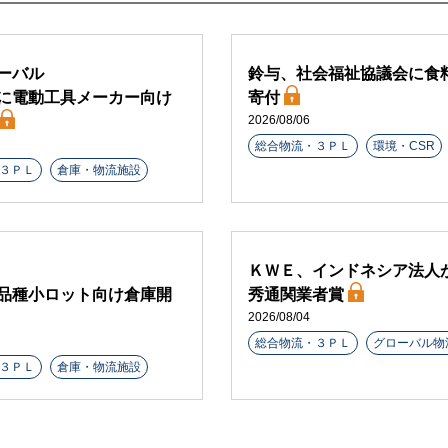
ーバル
鈴与、社会福祉協議会に食
に電動工具メーカー向け
寄付
2026/08/06
総合物流・３ＰＬ
環境・CSR
３ＰＬ
倉庫・物流施設
ＫＷＥ、インドネシア法人
品種小ロット向け倉庫開
秀通関業者賞
2026/08/04
総合物流・３ＰＬ
グローバル物
３ＰＬ
倉庫・物流施設