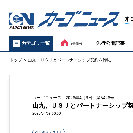
カ
先行公開記事
カテゴリ一覧
（最新号）
ー
トップ
山九、ＵＳＪとパートナーシップ契約を締結
ゴ
>
ニ
ュ
カーゴニュース 2026年4月9日 第5426号
ー
山九、ＵＳＪとパートナーシップ
ス
2026/04/09 06:00
オ
総合物流・３ＰＬ