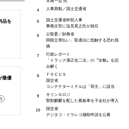
木南一志 氏
人事異動／国土交通省
国土交通省幹部人事
料品を
事務次官に塩見英之氏が就任
公取委／財務省
関税立替払い、取適法に抵触する恐れ指
摘
行政レポート
「トラック適正化二法」の〝全貌〟を読
み解く
ＦＯＣＵＳ
が最優
国交省
コンテナターミナルは「荷主」に該当
キリンＧロジ
流
聖獣麒麟を配した看板車を子会社が導入
国交省
デジタコ・ドラレコ補助申請を公募