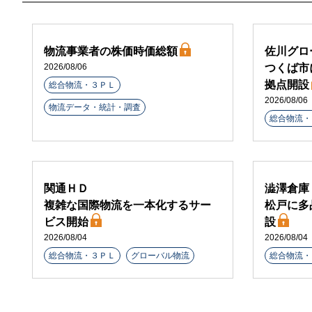
物流事業者の株価時価総額
佐川グロ
つくば市
2026/08/06
拠点開設
総合物流・３ＰＬ
2026/08/06
物流データ・統計・調査
総合物流・
関通ＨＤ
澁澤倉庫
複雑な国際物流を一本化するサー
松戸に多
ビス開始
設
2026/08/04
2026/08/04
総合物流・３ＰＬ
グローバル物流
総合物流・