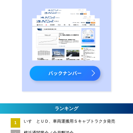
ランキング
いすゞとＵＤ、車両運搬用Ｓキャブトラクタ発売
横浜通関業会／会員懇談会