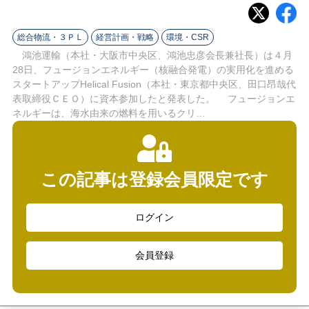
ラ
イ
総合物流・３ＰＬ
経営計画・戦略
環境・CSR
鴻池運輸（本社・大阪市中央区、鴻池忠彦会長兼社長）は４月
ン
28日、フュージョンエネルギー（核融合発電）の実用化を進める
スタートアップHelical Fusion（本社・東京都中央区、田口昂哉代
表取締役ＣＥＯ）に資本参加したと発表した。 フュージョンエ
ネルギーは、海水由来の燃料を用いるクリ…
この記事は登録会員限定です
ログイン
会員登録