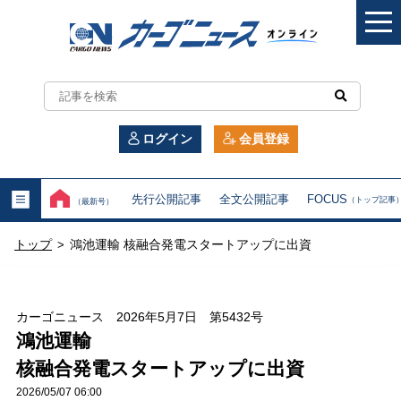
カ
ー
ログイン
会員登録
ゴ
ニ
先行公開記事
全文公開記事
FOCUS
（トップ記事
（最新号）
ュ
トップ
鴻池運輸 核融合発電スタートアップに出資
>
ー
ス
カーゴニュース 2026年5月7日 第5432号
オ
鴻池運輸
核融合発電スタートアップに出資
ン
2026/05/07 06:00