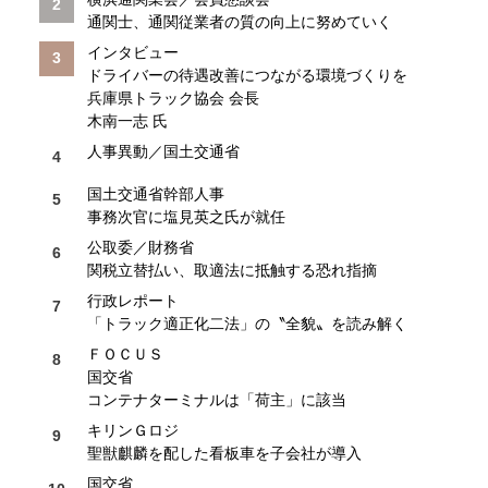
通関士、通関従業者の質の向上に努めていく
インタビュー
ドライバーの待遇改善につながる環境づくりを
兵庫県トラック協会 会長
木南一志 氏
人事異動／国土交通省
国土交通省幹部人事
事務次官に塩見英之氏が就任
公取委／財務省
関税立替払い、取適法に抵触する恐れ指摘
行政レポート
「トラック適正化二法」の〝全貌〟を読み解く
ＦＯＣＵＳ
国交省
コンテナターミナルは「荷主」に該当
キリンＧロジ
聖獣麒麟を配した看板車を子会社が導入
国交省