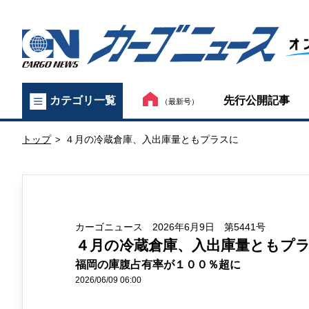
カ
先行公開記事
カテゴリ一覧
（最新号）
ー
トップ
４月の冷蔵倉庫、入出庫量ともプラスに
ゴ
>
ニ
ュ
カーゴニュース 2026年6月9日 第5441号
ー
４月の冷蔵倉庫、入出庫量ともプ
ス
福岡の庫腹占有率が１００％超に
2026/06/09 06:00
オ