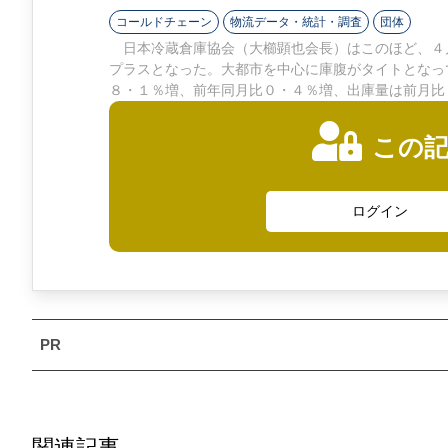
ン
コールドチェーン
物流データ・統計・調査
団体
日本冷蔵倉庫協会（大櫛顕也会長）はこのほど、４月
ラ
プラスとなった。大都市を中心に庫腹がタイトとなっ
８・１％増、前年同月比０・４％増、出庫量は前月比
イ
ン
この
ログイン
関連記事