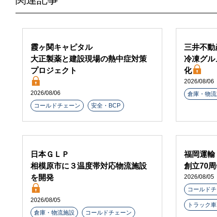
霞ヶ関キャピタル
三井不動
大正製薬と建設現場の熱中症対策
冷凍グル
プロジェクト
化
2026/08/06
2026/08/06
倉庫・物流
コールドチェーン
安全・BCP
日本ＧＬＰ
福岡運輸
相模原市に３温度帯対応物流施設
創立70
を開発
2026/08/05
コールドチ
2026/08/05
トラック車
倉庫・物流施設
コールドチェーン