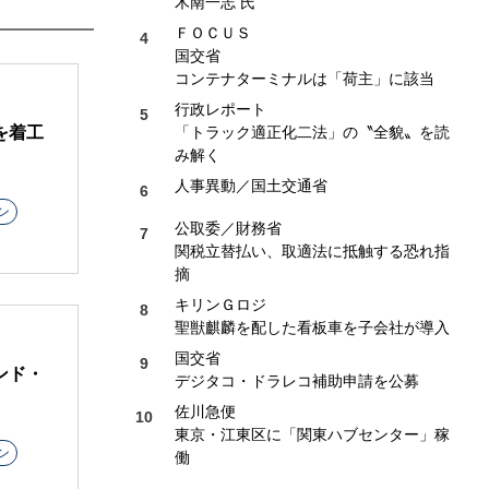
木南一志 氏
ＦＯＣＵＳ
国交省
コンテナターミナルは「荷主」に該当
行政レポート
を着工
「トラック適正化二法」の〝全貌〟を読
み解く
人事異動／国土交通省
ン
公取委／財務省
関税立替払い、取適法に抵触する恐れ指
摘
キリンＧロジ
聖獣麒麟を配した看板車を子会社が導入
国交省
ンド・
デジタコ・ドラレコ補助申請を公募
佐川急便
東京・江東区に「関東ハブセンター」稼
ン
働