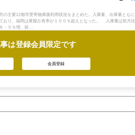
の主要12都市受寄物庫腹利用状況をまとめた。入庫量、出庫量ともに
ており、福岡は庫腹占有率が１００％超えとなった。 入庫量は前月
６・５％増、前…
記事は登録会員限定です
会員登録