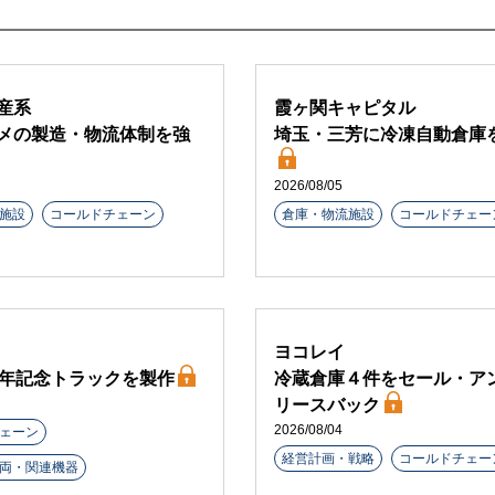
産系
霞ヶ関キャピタル
メの製造・物流体制を強
埼玉・三芳に冷凍自動倉庫
2026/08/05
施設
コールドチェーン
倉庫・物流施設
コールドチェー
ヨコレイ
周年記念トラックを製作
冷蔵倉庫４件をセール・ア
リースバック
2026/08/04
ェーン
経営計画・戦略
コールドチェー
両・関連機器