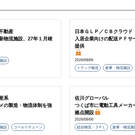
不動産
日本ＧＬＰ／ＣＢクラウド
新物流施設、27年１月竣
入居企業向けの配送ＰＦサ
提供
2026/08/06
施設
トラック輸送
倉庫・物流施設
産系
佐川グローバル
メの製造・物流体制を強
つくば市に電動工具メーカ
拠点開設
2026/08/06
施設
コールドチェーン
総合物流・３ＰＬ
倉庫・物流施