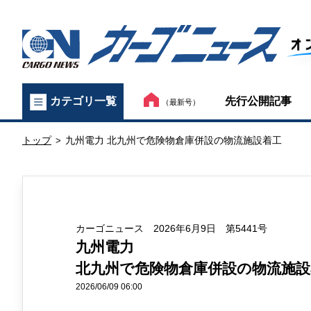
カ
先行公開記事
カテゴリ一覧
（最新号）
ー
トップ
九州電力 北九州で危険物倉庫併設の物流施設着工
ゴ
>
ニ
ュ
カーゴニュース 2026年6月9日 第5441号
ー
九州電力
ス
北九州で危険物倉庫併設の物流施設
オ
2026/06/09 06:00