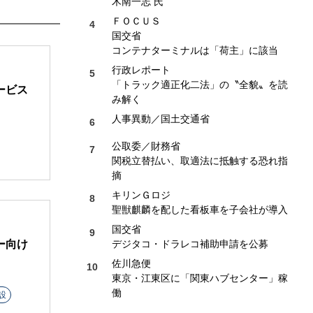
木南一志 氏
ＦＯＣＵＳ
国交省
コンテナターミナルは「荷主」に該当
行政レポート
「トラック適正化二法」の〝全貌〟を読
ービス
み解く
人事異動／国土交通省
公取委／財務省
関税立替払い、取適法に抵触する恐れ指
摘
キリンＧロジ
聖獣麒麟を配した看板車を子会社が導入
国交省
ー向け
デジタコ・ドラレコ補助申請を公募
佐川急便
東京・江東区に「関東ハブセンター」稼
働
設