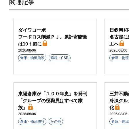
関連記事
ダイワコーポ
日鉄興和
フードロス削減ＰＪ、累計寄贈量
名古屋に
は10ｔ超に
工へ
2026/08/06
2026/08/06
倉庫・物流施設
環境・CSR
倉庫・物流
東陽倉庫が「１００年史」を発刊
三井不動
「グループの役職員はすべて家
冷凍グル
族」
化
2026/08/06
2026/08/06
倉庫・物流施設
その他
倉庫・物流