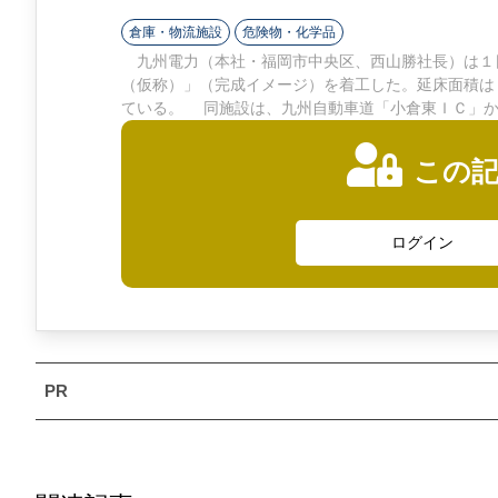
ン
倉庫・物流施設
危険物・化学品
ラ
九州電力（本社・福岡市中央区、西山勝社長）は１
（仮称）」（完成イメージ）を着工した。延床面積は
イ
ている。 同施設は、九州自動車道「小倉東ＩＣ」か
ン
この
ログイン