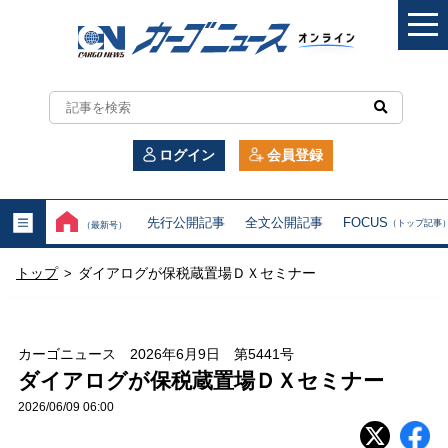
カ
ー
ログイン
会員登録
ゴ
ニ
先行公開記事
全文公開記事
FOCUS
（トップ記事
（最新号）
ュ
トップ
ダイアログが保税蔵置場ＤＸセミナー
>
ー
ス
カーゴニュース 2026年6月9日 第5441号
オ
ダイアログが保税蔵置場ＤＸセミナー
2026/06/09 06:00
ン