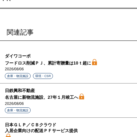
関連記事
ダイワコーポ
フードロス削減ＰＪ、累計寄贈量は10ｔ超に
2026/08/06
倉庫・物流施設
環境・CSR
日鉄興和不動産
名古屋に新物流施設、27年１月竣工へ
2026/08/06
倉庫・物流施設
日本ＧＬＰ／ＣＢクラウド
入居企業向けの配送ＰＦサービス提供