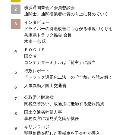
横浜通関業会／会員懇談会
通関士、通関従業者の質の向上に努めていく
インタビュー
ドライバーの待遇改善につながる環境づくりを
兵庫県トラック協会 会長
木南一志 氏
ＦＯＣＵＳ
国交省
コンテナターミナルは「荷主」に該当
行政レポート
「トラック適正化二法」の〝全貌〟を読み解く
人事異動／国土交通省
公取委／財務省
関税立替払い、取適法に抵触する恐れ指摘
国土交通省幹部人事
事務次官に塩見英之氏が就任
キリンＧロジ
聖獣麒麟を配した看板車を子会社が導入