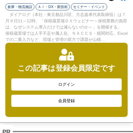
ラ
倉庫・物流施設
ＡＩ・DX・新技術
セミナー・イベント
イ
ダイアログ（本社・東京都品川区、方志嘉孝代表取締役）は７
月９日11～12時、「保税蔵置場ＤＸウェビナー～保税業務の負荷
ン
は、なぜシステム導入だけでは減らないのか～」を開催する。
保税蔵置場では人手不足や属人化、ＮＡＣＣＳ・税関対応、Excel
での二重入力など、現場と管理の双方で課題が山積…
この記事は登録会員限定です
ログイン
会員登録