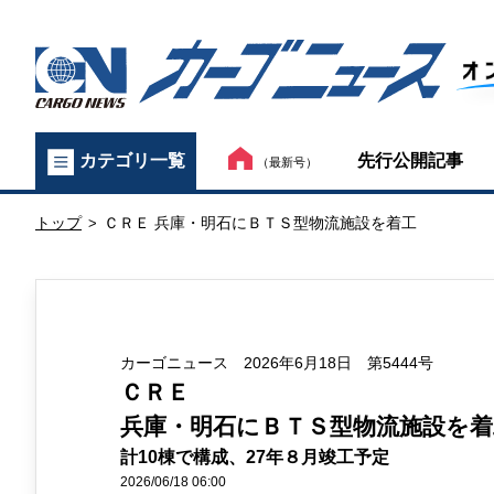
カ
先行公開記事
カテゴリ一覧
（最新号）
ー
トップ
ＣＲＥ 兵庫・明石にＢＴＳ型物流施設を着工
ゴ
>
ニ
ュ
カーゴニュース 2026年6月18日 第5444号
ー
ＣＲＥ
ス
兵庫・明石にＢＴＳ型物流施設を着
計10棟で構成、27年８月竣工予定
オ
2026/06/18 06:00