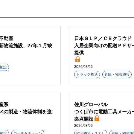
不動産
日本ＧＬＰ／ＣＢクラウド
新物流施設、27年１月竣
入居企業向けの配送ＰＦサ
提供
2026/08/06
施設
トラック輸送
倉庫・物流施設
産系
佐川グローバル
メの製造・物流体制を強
つくば市に電動工具メーカ
拠点開設
2026/08/06
施設
コールドチェーン
総合物流・３ＰＬ
倉庫・物流施