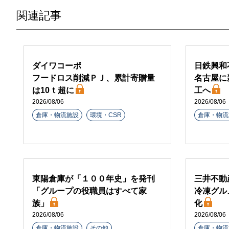
関連記事
ダイワコーポ
日鉄興和
フードロス削減ＰＪ、累計寄贈量
名古屋に
は10ｔ超に
工へ
2026/08/06
2026/08/06
倉庫・物流施設
環境・CSR
倉庫・物流
東陽倉庫が「１００年史」を発刊
三井不動
「グループの役職員はすべて家
冷凍グル
族」
化
2026/08/06
2026/08/06
倉庫・物流施設
その他
倉庫・物流