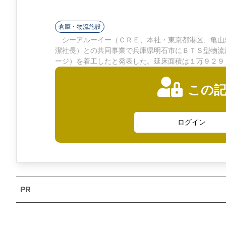
ン
ラ
倉庫・物流施設
シーアルーイー（ＣＲＥ、本社・東京都港区、亀山忠
イ
潔社長）との共同事業で兵庫県明石市にＢＴＳ型物流
ージ）を着工したと発表した。延床面積は１万９２９
ン
この
ログイン