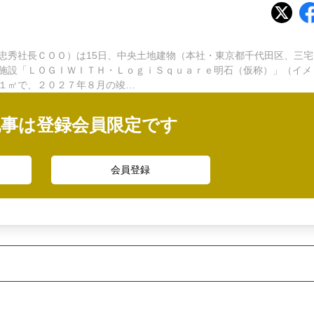
秀社長ＣＯＯ）は15日、中央土地建物（本社・東京都千代田区、三宅
施設「ＬＯＧＩＷＩＴＨ・ＬｏｇｉＳｑｕａｒｅ明石（仮称）」（イメ
１㎡で、２０２７年８月の竣…
記事は登録会員限定です
会員登録