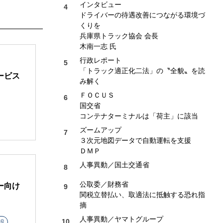
インタビュー
ドライバーの待遇改善につながる環境づ
くりを
兵庫県トラック協会 会長
木南一志 氏
行政レポート
「トラック適正化二法」の〝全貌〟を読
ービス
み解く
ＦＯＣＵＳ
国交省
コンテナターミナルは「荷主」に該当
ズームアップ
３次元地図データで自動運転を支援
ＤＭＰ
人事異動／国土交通省
公取委／財務省
ー向け
関税立替払い、取適法に抵触する恐れ指
摘
人事異動／ヤマトグループ
設