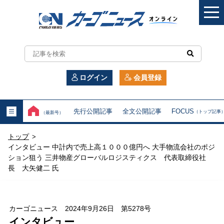
カ
ー
ログイン
会員登録
ゴ
ニ
先行公開記事
全文公開記事
FOCUS
（トップ記事
（最新号）
ュ
トップ
>
ー
インタビュー 中計内で売上高１０００億円へ 大手物流会社のポジ
ション狙う 三井物産グローバルロジスティクス 代表取締役社
ス
長 大矢健二 氏
オ
ン
カーゴニュース 2024年9月26日 第5278号
インタビュー