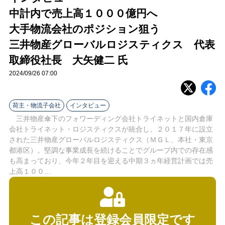
ラ
中計内で売上高１０００億円へ
イ
大手物流会社のポジション狙う
三井物産グローバルロジスティクス 代表
ン
取締役社長 大矢健二 氏
2024/09/26 07:00
荷主・物流子会社
インタビュー
三井物産傘下のフォワーディング会社トライネットと国内倉庫
会社トライネット・ロジスティクスが統合し、２０１７年に設立
された三井物産グローバルロジスティクス（ＭＧＬ、本社・東京
都港区）。堅調な事業成長を続けることでグループ内での存在感
も高まっており、今年２年目を迎える中期３ヵ年経営計画では売
上高１００…
この記事は登録会員限定です