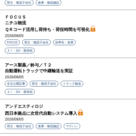
荷主・物流子会社
倉庫・物流施設
ＦＯＣＵＳ
ニチユ物流
ＱＲコード活用し荷待ち・荷役時間を可視化
2026/08/05
FOCUS
荷主・物流子会社
効率化・改善
ＡＩ・DX・新技術
アース製薬／鈴与／Ｔ２
自動運転トラックで中継輸送を実証
2026/08/05
全文公開記事
荷主・物流子会社
トラック輸送
ＡＩ・DX・新技術
アンドエスティロジ
西日本拠点に次世代自動システム導入
2026/08/05
荷主・物流子会社
倉庫・物流施設
マテハン