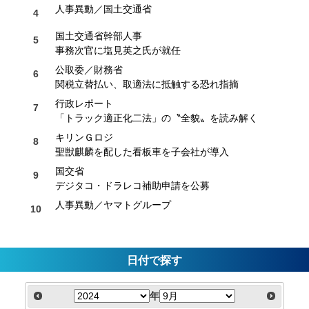
人事異動／国土交通省
国土交通省幹部人事
事務次官に塩見英之氏が就任
公取委／財務省
関税立替払い、取適法に抵触する恐れ指摘
行政レポート
「トラック適正化二法」の〝全貌〟を読み解く
キリンＧロジ
聖獣麒麟を配した看板車を子会社が導入
国交省
デジタコ・ドラレコ補助申請を公募
人事異動／ヤマトグループ
日付で探す
年