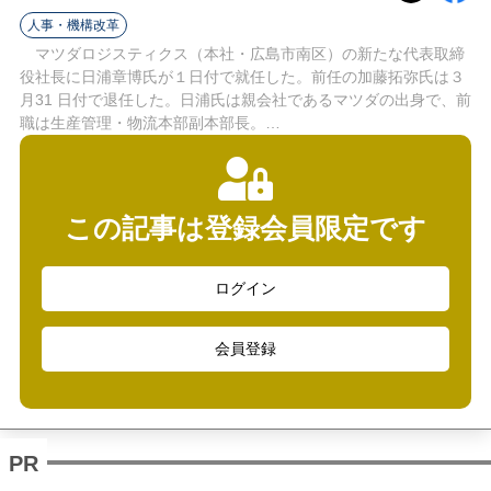
ラ
人事・機構改革
イ
マツダロジスティクス（本社・広島市南区）の新たな代表取締
役社長に日浦章博氏が１日付で就任した。前任の加藤拓弥氏は３
ン
月31 日付で退任した。日浦氏は親会社であるマツダの出身で、前
職は生産管理・物流本部副本部長。…
この記事は登録会員限定です
ログイン
会員登録