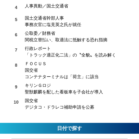
人事異動／国土交通省
国土交通省幹部人事
事務次官に塩見英之氏が就任
公取委／財務省
関税立替払い、取適法に抵触する恐れ指摘
行政レポート
「トラック適正化二法」の〝全貌〟を読み解く
ＦＯＣＵＳ
国交省
コンテナターミナルは「荷主」に該当
キリンＧロジ
聖獣麒麟を配した看板車を子会社が導入
国交省
デジタコ・ドラレコ補助申請を公募
日付で探す