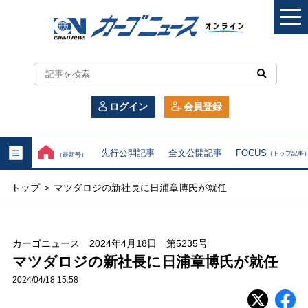
カ
ー
ログイン
会員登録
ゴ
ニ
先行公開記事
全文公開記事
FOCUS
（トップ記事
（最新号）
ュ
トップ
マツダロジの新社長に日浦章博氏が就任
>
ー
ス
カーゴニュース 2024年4月18日 第5235号
オ
マツダロジの新社長に日浦章博氏が就任
2024/04/18 15:58
ン