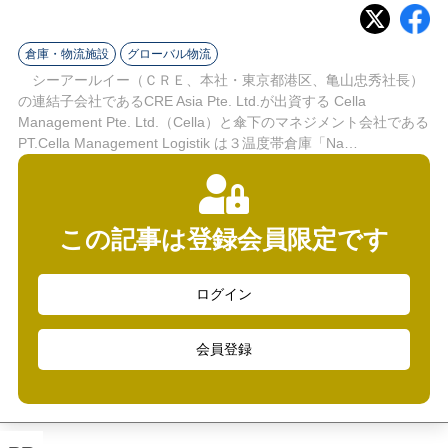
ラ
イ
倉庫・物流施設
グローバル物流
シーアールイー（ＣＲＥ、本社・東京都港区、亀山忠秀社長）
ン
の連結子会社であるCRE Asia Pte. Ltd.が出資する Cella
Management Pte. Ltd.（Cella）と傘下のマネジメント会社である
PT.Cella Management Logistik は３温度帯倉庫「Na…
この記事は登録会員限定です
ログイン
会員登録