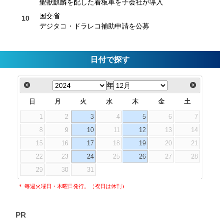
聖獣麒麟を配した看板車を子会社が導入
国交省
デジタコ・ドラレコ補助申請を公募
日付で探す
年
日
月
火
水
木
金
土
1
2
3
4
5
6
7
8
9
10
11
12
13
14
15
16
17
18
19
20
21
22
23
24
25
26
27
28
29
30
31
＊ 毎週火曜日・木曜日発行。（祝日は休刊）