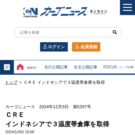
カ
ー
ログイン
会員登録
ゴ
ニ
先行公開記事
全文公開記事
FOCUS
（トップ記事
（最新号）
ュ
トップ
ＣＲＥ インドネシアで３温度帯倉庫を取得
>
ー
ス
カーゴニュース 2024年12月3日 第5297号
オ
ＣＲＥ
インドネシアで３温度帯倉庫を取得
ン
2024/12/02 16:00