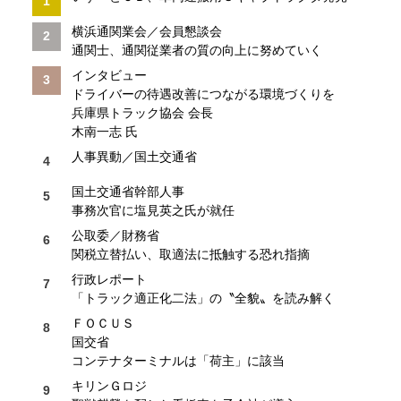
横浜通関業会／会員懇談会
通関士、通関従業者の質の向上に努めていく
インタビュー
ドライバーの待遇改善につながる環境づくりを
兵庫県トラック協会 会長
木南一志 氏
人事異動／国土交通省
国土交通省幹部人事
事務次官に塩見英之氏が就任
公取委／財務省
関税立替払い、取適法に抵触する恐れ指摘
行政レポート
「トラック適正化二法」の〝全貌〟を読み解く
ＦＯＣＵＳ
国交省
コンテナターミナルは「荷主」に該当
キリンＧロジ