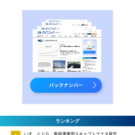
ランキング
いすゞとＵＤ、車両運搬用Ｓキャブトラクタ発売