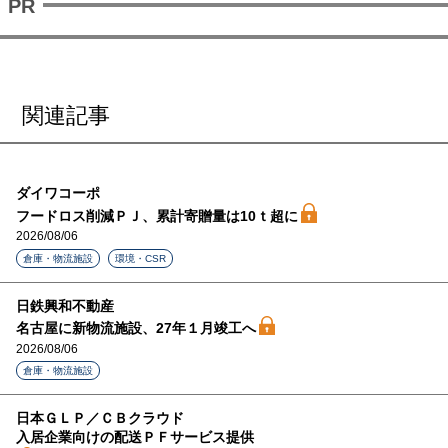
関連記事
ダイワコーポ
フードロス削減ＰＪ、累計寄贈量は10ｔ超に
2026/08/06
倉庫・物流施設
環境・CSR
日鉄興和不動産
名古屋に新物流施設、27年１月竣工へ
2026/08/06
倉庫・物流施設
日本ＧＬＰ／ＣＢクラウド
入居企業向けの配送ＰＦサービス提供