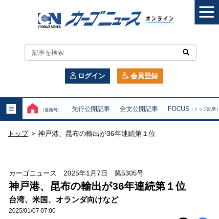
カ
ー
ログイン
会員登録
ゴ
ニ
先行公開記事
全文公開記事
FOCUS
（トップ記事
（最新号）
ュ
トップ
神戸港、昆布の輸出が36年連続第１位
>
ー
ス
カーゴニュース 2025年1月7日 第5305号
オ
神戸港、昆布の輸出が36年連続第１位
台湾、米国、オランダ向けなど
ン
2025/01/07 07:00