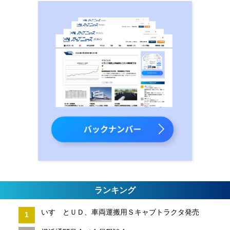
ランキング
いすゞとＵＤ、車両運搬用Ｓキャブトラクタ発売