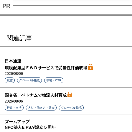
関連記事
日本通運
環境配慮型ＦＷＤサービスで妥当性評価取得
2026/08/06
航空
グローバル物流
環境・CSR
国交省、ベトナムで物流人材育成
2026/08/06
行政・立法
人材・働き方・賃金
グローバル物流
ズームアップ
NPO法人EIPSが設立５周年