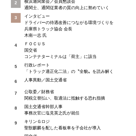
横浜通関業会／会員懇談会
通関士、通関従業者の質の向上に努めていく
インタビュー
ドライバーの待遇改善につながる環境づくりを
兵庫県トラック協会 会長
木南一志 氏
ＦＯＣＵＳ
国交省
コンテナターミナルは「荷主」に該当
行政レポート
「トラック適正化二法」の〝全貌〟を読み解く
人事異動／国土交通省
公取委／財務省
関税立替払い、取適法に抵触する恐れ指摘
国土交通省幹部人事
事務次官に塩見英之氏が就任
キリンＧロジ
聖獣麒麟を配した看板車を子会社が導入