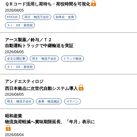
ＱＲコード活用し荷待ち・荷役時間を可視化
2026/08/05
FOCUS
荷主・物流子会社
効率化・改善
ＡＩ・DX・新技術
アース製薬／鈴与／Ｔ２
自動運転トラックで中継輸送を実証
2026/08/05
全文公開記事
荷主・物流子会社
トラック輸送
ＡＩ・DX・新技術
アンドエスティロジ
西日本拠点に次世代自動システム導入
2026/08/05
荷主・物流子会社
倉庫・物流施設
マテハン
昭和産業
物流負荷軽減へ賞味期限延長、「年月」表示に
2026/08/04