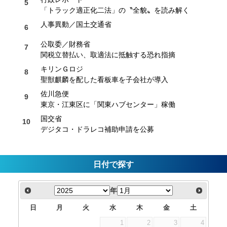
「トラック適正化二法」の〝全貌〟を読み解く
人事異動／国土交通省
公取委／財務省
関税立替払い、取適法に抵触する恐れ指摘
キリンＧロジ
聖獣麒麟を配した看板車を子会社が導入
佐川急便
東京・江東区に「関東ハブセンター」稼働
国交省
デジタコ・ドラレコ補助申請を公募
日付で探す
年
日
月
火
水
木
金
土
1
2
3
4