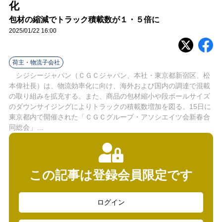
ラ
化
包材の縮減でトラック積載数が１・５倍に
イ
2025/01/22 16:00
ン
荷主・物流子会社
シジシージャパン（ＣＧＣジャパン、本社・東京都新宿区、松
本偉社長）は、物流効率化に向け、海外および国内の調達で混載
の取り組みを拡充する。また、商品の包材縮小や段ボールサイズ
のダウンサイジングによりトラックの積載数増加を図る。15日に
東京都内で開催された「ＣＧＣグループ・アソシエイツ会新春合
同総会」…
この記事は登録会員限定です
ログイン