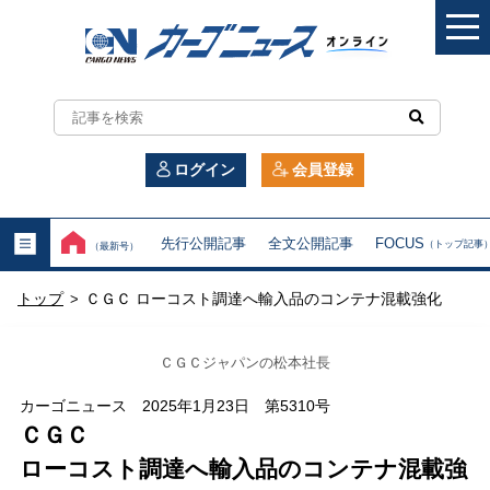
カ
ー
ログイン
会員登録
ゴ
ニ
先行公開記事
全文公開記事
FOCUS
（トップ記事
（最新号）
ュ
トップ
ＣＧＣ ローコスト調達へ輸入品のコンテナ混載強化
>
ー
ス
ＣＧＣジャパンの松本社長
オ
カーゴニュース 2025年1月23日 第5310号
ＣＧＣ
ン
ローコスト調達へ輸入品のコンテナ混載強