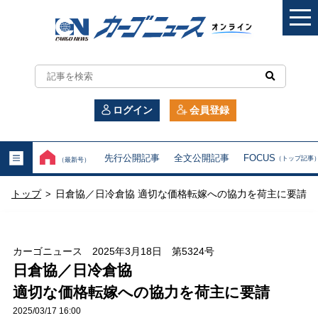
カ
ー
ログイン
会員登録
ゴ
ニ
先行公開記事
全文公開記事
FOCUS
（トップ記事
（最新号）
ュ
トップ
日倉協／日冷倉協 適切な価格転嫁への協力を荷主に要請
>
ー
ス
カーゴニュース 2025年3月18日 第5324号
オ
日倉協／日冷倉協
適切な価格転嫁への協力を荷主に要請
ン
2025/03/17 16:00