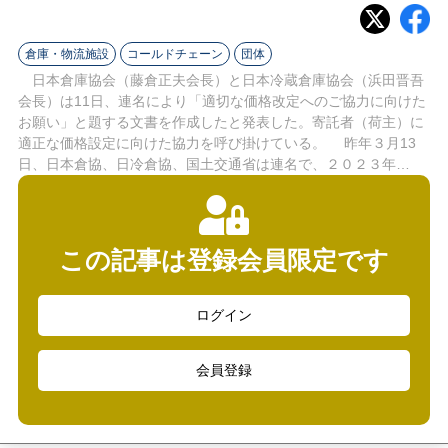
ラ
イ
倉庫・物流施設
コールドチェーン
団体
日本倉庫協会（藤倉正夫会長）と日本冷蔵倉庫協会（浜田晋吾
ン
会長）は11日、連名により「適切な価格改定へのご協力に向けた
お願い」と題する文書を作成したと発表した。寄託者（荷主）に
適正な価格設定に向けた協力を呼び掛けている。 昨年３月13
日、日本倉協、日冷倉協、国土交通省は連名で、２０２３年…
この記事は登録会員限定です
ログイン
会員登録