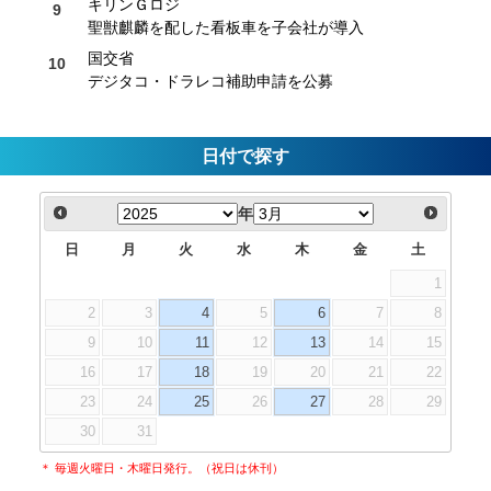
キリンＧロジ
聖獣麒麟を配した看板車を子会社が導入
国交省
デジタコ・ドラレコ補助申請を公募
日付で探す
年
日
月
火
水
木
金
土
1
2
3
4
5
6
7
8
9
10
11
12
13
14
15
16
17
18
19
20
21
22
23
24
25
26
27
28
29
30
31
＊ 毎週火曜日・木曜日発行。（祝日は休刊）