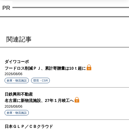
関連記事
ダイワコーポ
フードロス削減ＰＪ、累計寄贈量は10ｔ超に
2026/08/06
倉庫・物流施設
環境・CSR
日鉄興和不動産
名古屋に新物流施設、27年１月竣工へ
2026/08/06
倉庫・物流施設
日本ＧＬＰ／ＣＢクラウド