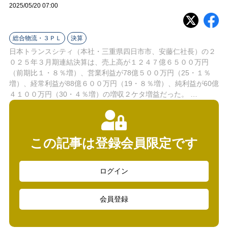
ラ
2025/05/20 07:00
イ
総合物流・３ＰＬ
決算
ン
日本トランスシティ（本社・三重県四日市市、安藤仁社長）の２
０２５年３月期連結決算は、売上高が１２４７億６５００万円
（前期比１・８％増）、営業利益が78億５００万円（25・１％
増）、経常利益が88億６００万円（19・８％増）、純利益が60億
４１００万円（30・４％増）の増収２ケタ増益だった。 …
この記事は登録会員限定です
ログイン
会員登録