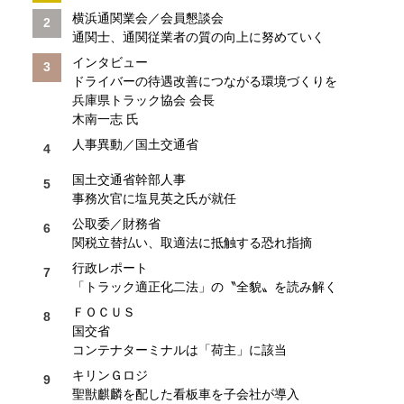
横浜通関業会／会員懇談会
通関士、通関従業者の質の向上に努めていく
インタビュー
ドライバーの待遇改善につながる環境づくりを
兵庫県トラック協会 会長
木南一志 氏
人事異動／国土交通省
国土交通省幹部人事
事務次官に塩見英之氏が就任
公取委／財務省
関税立替払い、取適法に抵触する恐れ指摘
行政レポート
「トラック適正化二法」の〝全貌〟を読み解く
ＦＯＣＵＳ
国交省
コンテナターミナルは「荷主」に該当
キリンＧロジ
聖獣麒麟を配した看板車を子会社が導入