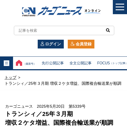
カ
ー
ログイン
会員登録
ゴ
ニ
先行公開記事
全文公開記事
FOCUS
（トップ記事
（最新号）
ュ
トップ
>
ー
トランシィ／25年３月期 増収２ケタ増益、国際複合輸送業が順調
ス
オ
カーゴニュース 2025年5月20日 第5339号
トランシィ／25年３月期
ン
増収２ケタ増益、国際複合輸送業が順調