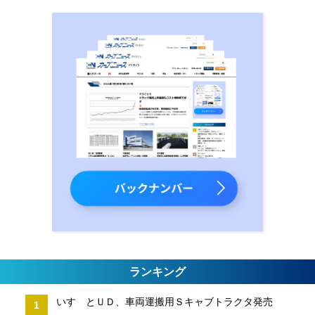
ランキング
いすゞとＵＤ、車両運搬用Ｓキャブトラクタ発売