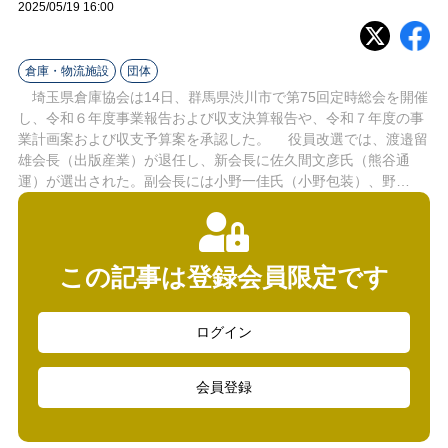
ラ
2025/05/19 16:00
イ
倉庫・物流施設
団体
ン
埼玉県倉庫協会は14日、群馬県渋川市で第75回定時総会を開催
し、令和６年度事業報告および収支決算報告や、令和７年度の事
業計画案および収支予算案を承認した。 役員改選では、渡邉留
雄会長（出版産業）が退任し、新会長に佐久間文彦氏（熊谷通
運）が選出された。副会長には小野一佳氏（小野包装）、野…
この記事は登録会員限定です
ログイン
会員登録