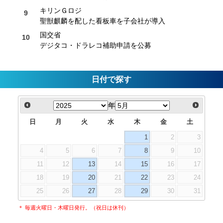
キリンＧロジ
聖獣麒麟を配した看板車を子会社が導入
国交省
デジタコ・ドラレコ補助申請を公募
日付で探す
年
日
月
火
水
木
金
土
1
2
3
4
5
6
7
8
9
10
11
12
13
14
15
16
17
18
19
20
21
22
23
24
25
26
27
28
29
30
31
＊ 毎週火曜日・木曜日発行。（祝日は休刊）