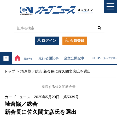
カ
ー
ログイン
会員登録
ゴ
ニ
先行公開記事
全文公開記事
FOCUS
（トップ記事
（最新号）
ュ
トップ
埼倉協／総会 新会長に佐久間文彦氏を選出
>
ー
ス
挨拶する佐久間新会長
オ
カーゴニュース 2025年5月20日 第5339号
埼倉協／総会
ン
新会長に佐久間文彦氏を選出