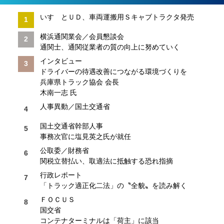
いすゞとＵＤ、車両運搬用Ｓキャブトラクタ発売
横浜通関業会／会員懇談会
通関士、通関従業者の質の向上に努めていく
インタビュー
ドライバーの待遇改善につながる環境づくりを
兵庫県トラック協会 会長
木南一志 氏
人事異動／国土交通省
国土交通省幹部人事
事務次官に塩見英之氏が就任
公取委／財務省
関税立替払い、取適法に抵触する恐れ指摘
行政レポート
「トラック適正化二法」の〝全貌〟を読み解く
ＦＯＣＵＳ
国交省
コンテナターミナルは「荷主」に該当