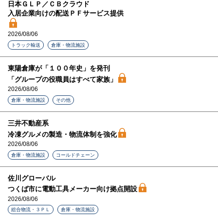
日本ＧＬＰ／ＣＢクラウド
入居企業向けの配送ＰＦサービス提供
2026/08/06
トラック輸送
倉庫・物流施設
東陽倉庫が「１００年史」を発刊
「グループの役職員はすべて家族」
2026/08/06
倉庫・物流施設
その他
三井不動産系
冷凍グルメの製造・物流体制を強化
2026/08/06
倉庫・物流施設
コールドチェーン
佐川グローバル
つくば市に電動工具メーカー向け拠点開設
2026/08/06
総合物流・３ＰＬ
倉庫・物流施設