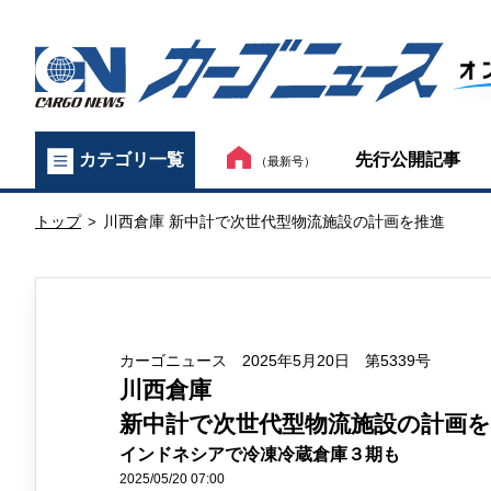
カ
先行公開記事
カテゴリ一覧
（最新号）
ー
トップ
川西倉庫 新中計で次世代型物流施設の計画を推進
ゴ
>
ニ
ュ
カーゴニュース 2025年5月20日 第5339号
ー
川西倉庫
ス
新中計で次世代型物流施設の計画を
インドネシアで冷凍冷蔵倉庫３期も
オ
2025/05/20 07:00