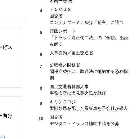
木南一志 氏
ＦＯＣＵＳ
国交省
コンテナターミナルは「荷主」に該当
行政レポート
「トラック適正化二法」の〝全貌〟を読
み解く
ービス
人事異動／国土交通省
公取委／財務省
関税立替払い、取適法に抵触する恐れ指
摘
国土交通省幹部人事
事務次官に塩見英之氏が就任
キリンＧロジ
聖獣麒麟を配した看板車を子会社が導入
ー向け
国交省
デジタコ・ドラレコ補助申請を公募
設