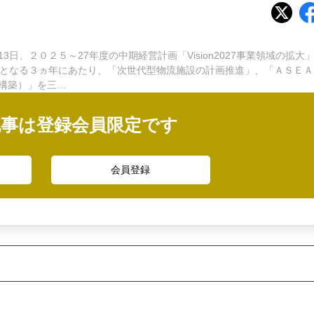
、２０２５～27年度の中期経営計画「Vision2027事業領域の拡大
２となる３ヵ年にあたり、「次世代型物流施設の計画推進」、「ＡＳＥＡ
構築）」を三…
記事は登録会員限定です
会員登録