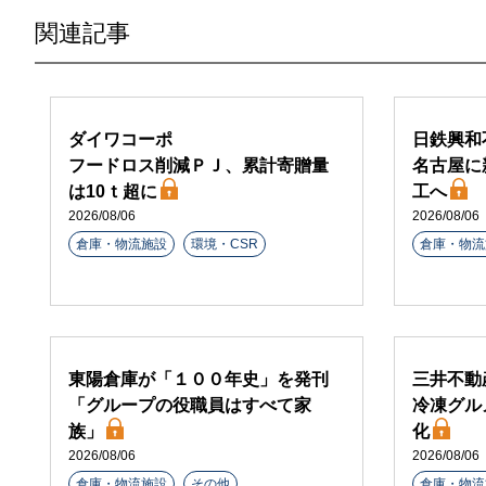
関連記事
ダイワコーポ
日鉄興和
フードロス削減ＰＪ、累計寄贈量
名古屋に
は10ｔ超に
工へ
2026/08/06
2026/08/06
倉庫・物流施設
環境・CSR
倉庫・物流
東陽倉庫が「１００年史」を発刊
三井不動
「グループの役職員はすべて家
冷凍グル
族」
化
2026/08/06
2026/08/06
倉庫・物流施設
その他
倉庫・物流