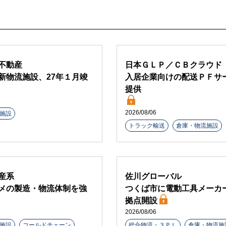
不動産
日本ＧＬＰ／ＣＢクラウド
新物流施設、27年１月竣
入居企業向けの配送ＰＦサ
提供
2026/08/06
施設
トラック輸送
倉庫・物流施設
産系
佐川グローバル
メの製造・物流体制を強
つくば市に電動工具メーカ
拠点開設
2026/08/06
施設
コールドチェーン
総合物流・３ＰＬ
倉庫・物流施