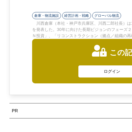
ン
ラ
倉庫・物流施設
経営計画・戦略
グローバル物流
川西倉庫（本社・神戸市兵庫区、川西二郎社長）は13日
イ
を発表した。30年に向けた長期ビジョンのフェーズ
Ｎ投資」、「リコンストラクション（拠点／組織の再
ン
この
ログイン