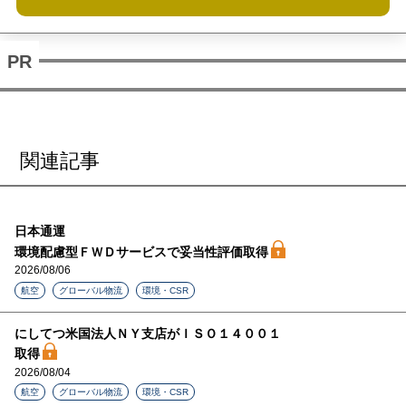
関連記事
日本通運
環境配慮型ＦＷＤサービスで妥当性評価取得
2026/08/06
航空
グローバル物流
環境・CSR
にしてつ米国法人ＮＹ支店がＩＳＯ１４００１
取得
2026/08/04
航空
グローバル物流
環境・CSR