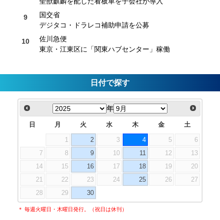
聖獣麒麟を配した看板車を子会社が導入
国交省
デジタコ・ドラレコ補助申請を公募
佐川急便
東京・江東区に「関東ハブセンター」稼働
日付で探す
年
日
月
火
水
木
金
土
1
2
3
4
5
6
7
8
9
10
11
12
13
14
15
16
17
18
19
20
21
22
23
24
25
26
27
28
29
30
＊ 毎週火曜日・木曜日発行。（祝日は休刊）