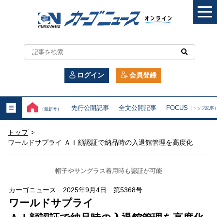
カ
ー
ログイン
会員登録
ゴ
ニ
先行公開記事
全文公開記事
FOCUS
（トップ記事
（最新号）
ュ
トップ
>
ー
ワールドサプライ ＡＩ顔認証で納品時の入退館管理を高度化
ス
帽子やサングラス着用時も認証が可能
オ
カーゴニュース 2025年9月4日 第5368号
ン
ワールドサプライ