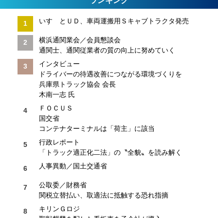
ランキング
いすゞとＵＤ、車両運搬用Ｓキャブトラクタ発売
横浜通関業会／会員懇談会
通関士、通関従業者の質の向上に努めていく
インタビュー
ドライバーの待遇改善につながる環境づくりを
兵庫県トラック協会 会長
木南一志 氏
ＦＯＣＵＳ
国交省
コンテナターミナルは「荷主」に該当
行政レポート
「トラック適正化二法」の〝全貌〟を読み解く
人事異動／国土交通省
公取委／財務省
関税立替払い、取適法に抵触する恐れ指摘
キリンＧロジ