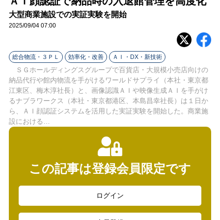
ＡＩ顔認証で納品時の入退館管理を高度化
ラ
大型商業施設での実証実験を開始
イ
2025/09/04 07:00
ン
総合物流・３ＰＬ
効率化・改善
ＡＩ・DX・新技術
ＳＧホールディングスグループで百貨店・大規模小売店向けの
納品代行や館内物流を手がけるワールドサプライ（本社・東京都
江東区、梅木淳社長）と、画像認識ＡＩや映像生成ＡＩを手がけ
るナブラワークス（本社・東京都港区、本島昌幸社長）は１日か
ら、ＡＩ顔認証システムを活用した実証実験を開始した。商業施
設における…
この記事は登録会員限定です
ログイン