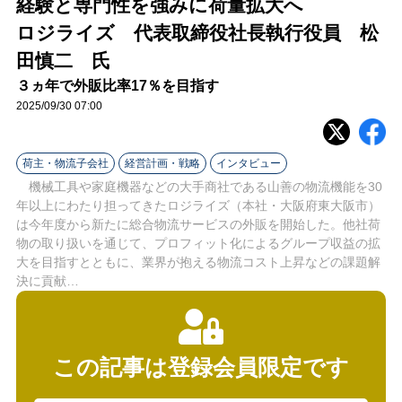
経験と専門性を強みに荷量拡大へ
ラ
ロジライズ 代表取締役社長執行役員 松
イ
田慎二 氏
ン
３ヵ年で外販比率17％を目指す
2025/09/30 07:00
荷主・物流子会社
経営計画・戦略
インタビュー
機械工具や家庭機器などの大手商社である山善の物流機能を30
年以上にわたり担ってきたロジライズ（本社・大阪府東大阪市）
は今年度から新たに総合物流サービスの外販を開始した。他社荷
物の取り扱いを通じて、プロフィット化によるグループ収益の拡
大を目指すとともに、業界が抱える物流コスト上昇などの課題解
決に貢献…
この記事は登録会員限定です