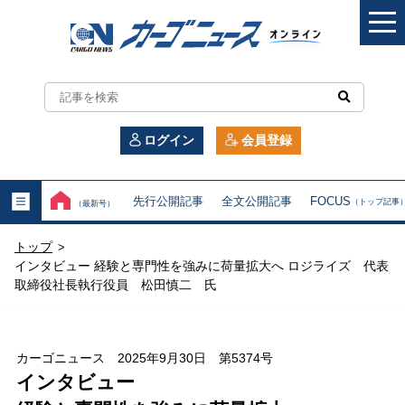
カ
ー
ログイン
会員登録
ゴ
ニ
先行公開記事
全文公開記事
FOCUS
（トップ記事
（最新号）
ュ
トップ
>
ー
インタビュー 経験と専門性を強みに荷量拡大へ ロジライズ 代表
取締役社長執行役員 松田慎二 氏
ス
オ
カーゴニュース 2025年9月30日 第5374号
ン
インタビュー