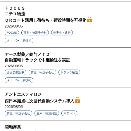
ＦＯＣＵＳ
ニチユ物流
ＱＲコード活用し荷待ち・荷役時間を可視化
2026/08/05
FOCUS
荷主・物流子会社
効率化・改善
ＡＩ・DX・新技術
アース製薬／鈴与／Ｔ２
自動運転トラックで中継輸送を実証
2026/08/05
全文公開記事
荷主・物流子会社
トラック輸送
ＡＩ・DX・新技術
アンドエスティロジ
西日本拠点に次世代自動システム導入
2026/08/05
荷主・物流子会社
倉庫・物流施設
マテハン
昭和産業