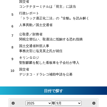
国交省
コンテナターミナルは「荷主」に該当
行政レポート
「トラック適正化二法」の〝全貌〟を読み解く
人事異動／国土交通省
公取委／財務省
関税立替払い、取適法に抵触する恐れ指摘
国土交通省幹部人事
事務次官に塩見英之氏が就任
キリンＧロジ
聖獣麒麟を配した看板車を子会社が導入
国交省
デジタコ・ドラレコ補助申請を公募
日付で探す
年