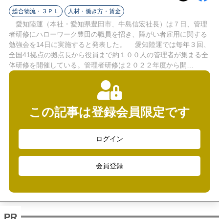
ラ
総合物流・３ＰＬ
人材・働き方・賃金
イ
愛知陸運（本社・愛知県豊田市、牛島信宏社長）は７日、管理
者研修にハローワーク豊田の職員を招き、障がい者雇用に関する
ン
勉強会を14日に実施すると発表した。 愛知陸運では毎年３回、
全国41拠点の拠点長から役員まで約１００人の管理者が集まる全
体研修を開催している。管理者研修は２０２２年度から開…
この記事は登録会員限定です
ログイン
会員登録