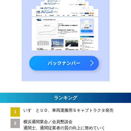
ランキング
いすゞとＵＤ、車両運搬用Ｓキャブトラクタ発売
横浜通関業会／会員懇談会
通関士、通関従業者の質の向上に努めていく