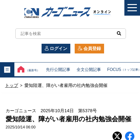
カ
ー
ログイン
会員登録
ゴ
ニ
先行公開記事
全文公開記事
FOCUS
（トップ記事
（最新号）
ュ
トップ
愛知陸運、障がい者雇用の社内勉強会開催
>
ー
ス
カーゴニュース 2025年10月14日 第5378号
オ
愛知陸運、障がい者雇用の社内勉強会開催
2025/10/14 06:00
ン