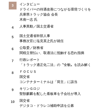
インタビュー
ドライバーの待遇改善につながる環境づくりを
兵庫県トラック協会 会長
木南一志 氏
人事異動／国土交通省
国土交通省幹部人事
事務次官に塩見英之氏が就任
公取委／財務省
関税立替払い、取適法に抵触する恐れ指摘
行政レポート
「トラック適正化二法」の〝全貌〟を読み解く
ＦＯＣＵＳ
国交省
コンテナターミナルは「荷主」に該当
キリンＧロジ
聖獣麒麟を配した看板車を子会社が導入
国交省
デジタコ・ドラレコ補助申請を公募