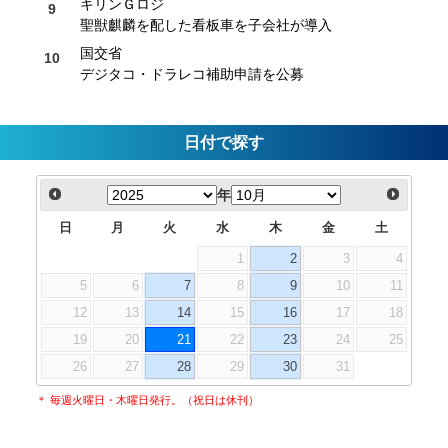
キリンＧロジ
聖獣麒麟を配した看板車を子会社が導入
国交省
デジタコ・ドラレコ補助申請を公募
日付で探す
年
日
月
火
水
木
金
土
1
2
3
4
5
6
7
8
9
10
11
12
13
14
15
16
17
18
19
20
21
22
23
24
25
26
27
28
29
30
31
＊ 毎週火曜日・木曜日発行。（祝日は休刊）