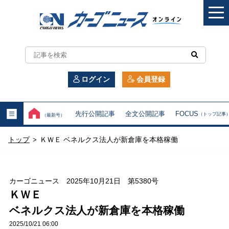
カ
ー
ログイン
会員登録
ゴ
ニ
先行公開記事
全文公開記事
FOCUS
（トップ記事
（最新号）
ュ
トップ
ＫＷＥ ベネルクス法人が新倉庫を本格稼働
>
ー
ス
カーゴニュース 2025年10月21日 第5380号
オ
ＫＷＥ
ベネルクス法人が新倉庫を本格稼働
ン
2025/10/21 06:00