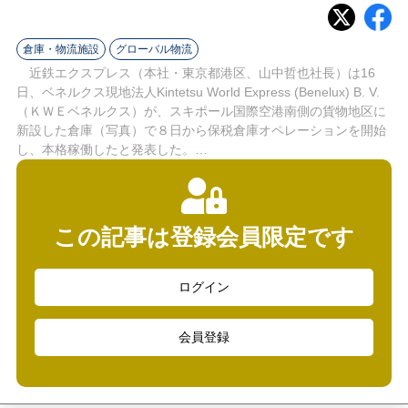
ラ
イ
倉庫・物流施設
グローバル物流
近鉄エクスプレス（本社・東京都港区、山中哲也社長）は16
ン
日、ベネルクス現地法人Kintetsu World Express (Benelux) B. V.
（ＫＷＥベネルクス）が、スキポール国際空港南側の貨物地区に
新設した倉庫（写真）で８日から保税倉庫オペレーションを開始
し、本格稼働したと発表した。…
この記事は登録会員限定です
ログイン
会員登録