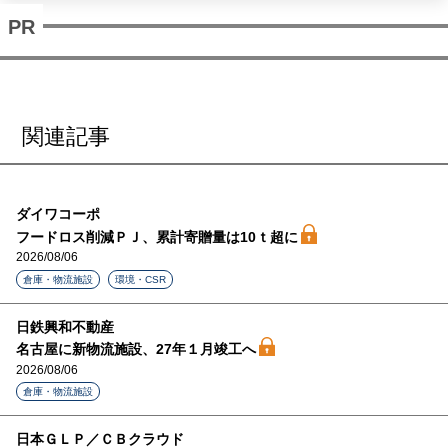
関連記事
ダイワコーポ
フードロス削減ＰＪ、累計寄贈量は10ｔ超に
2026/08/06
倉庫・物流施設
環境・CSR
日鉄興和不動産
名古屋に新物流施設、27年１月竣工へ
2026/08/06
倉庫・物流施設
日本ＧＬＰ／ＣＢクラウド