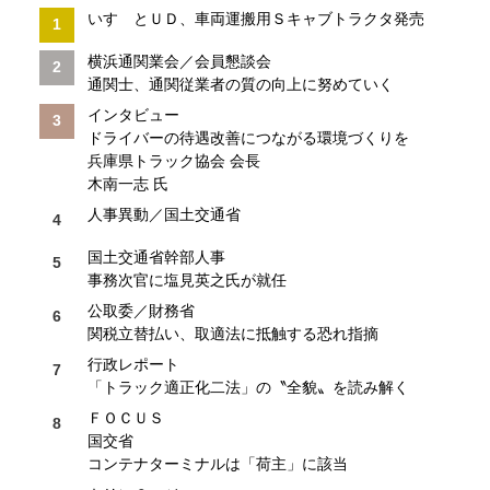
いすゞとＵＤ、車両運搬用Ｓキャブトラクタ発売
横浜通関業会／会員懇談会
通関士、通関従業者の質の向上に努めていく
インタビュー
ドライバーの待遇改善につながる環境づくりを
兵庫県トラック協会 会長
木南一志 氏
人事異動／国土交通省
国土交通省幹部人事
事務次官に塩見英之氏が就任
公取委／財務省
関税立替払い、取適法に抵触する恐れ指摘
行政レポート
「トラック適正化二法」の〝全貌〟を読み解く
ＦＯＣＵＳ
国交省
コンテナターミナルは「荷主」に該当