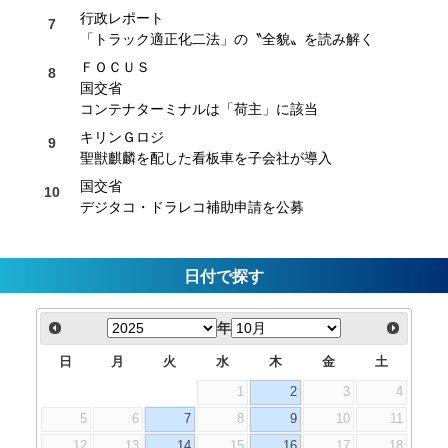
行政レポート
「トラック適正化二法」の〝全貌〟を読み解く
ＦＯＣＵＳ
国交省
コンテナターミナルは「荷主」に該当
キリンＧロジ
聖獣麒麟を配した看板車を子会社が導入
国交省
デジタコ・ドラレコ補助申請を公募
日付で探す
年
日
月
火
水
木
金
土
1
2
3
4
5
6
7
8
9
10
11
12
13
14
15
16
17
18