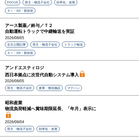
FOCUS
荷主・物流子会社
効率化・改善
ＡＩ・DX・新技術
アース製薬／鈴与／Ｔ２
自動運転トラックで中継輸送を実証
2026/08/05
全文公開記事
荷主・物流子会社
トラック輸送
ＡＩ・DX・新技術
アンドエスティロジ
西日本拠点に次世代自動システム導入
2026/08/05
荷主・物流子会社
倉庫・物流施設
マテハン
昭和産業
物流負荷軽減へ賞味期限延長、「年月」表示に
2026/08/04
荷主・物流子会社
効率化・改善