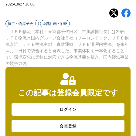
ラ
2025/10/27 16:00
イ
荷主・物流子会社
経営計画・戦略
ン
ＪＦＥ物流（本社・東京都千代田区、古川誠博社長）は20日、
ＪＦＥ物流と国内グループ会社５社（Ｊ―ロジテック、ＪＦＥ物
流京浜、ＪＦＥ物流中部、倉敷運輸、ＪＦＥ瀬戸内物流）を来年
４月１日付で統合すると発表した。事業体制を一本化すること
で、環境変化に柔軟に対応できる物流基盤を築き、国内製鉄事業
の競争力強…
この記事は登録会員限定です
ログイン
会員登録