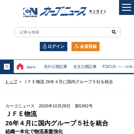
カ
ー
ログイン
会員登録
ゴ
ニ
先行公開記事
全文公開記事
FOCUS
（トップ記事
（最新号）
ュ
トップ
ＪＦＥ物流 26年４月に国内グループ５社を統合
>
ー
ス
カーゴニュース 2025年10月28日 第5382号
オ
ＪＦＥ物流
26年４月に国内グループ５社を統合
ン
組織一本化で物流基盤強化