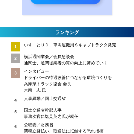
ランキング
いすゞとＵＤ、車両運搬用Ｓキャブトラクタ発売
横浜通関業会／会員懇談会
通関士、通関従業者の質の向上に努めていく
インタビュー
ドライバーの待遇改善につながる環境づくりを
兵庫県トラック協会 会長
木南一志 氏
人事異動／国土交通省
国土交通省幹部人事
事務次官に塩見英之氏が就任
公取委／財務省
関税立替払い、取適法に抵触する恐れ指摘