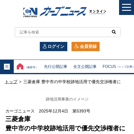
カ
ー
ログイン
会員登録
ゴ
ニ
先行公開記事
全文公開記事
FOCUS
（トップ記事
（最新号）
ュ
トップ
三菱倉庫 豊中市の中学校跡地活用で優先交渉権者に
>
ー
ス
跡地活用事業のイメージ
オ
カーゴニュース 2025年12月4日 第5393号
三菱倉庫
ン
豊中市の中学校跡地活用で優先交渉権者に