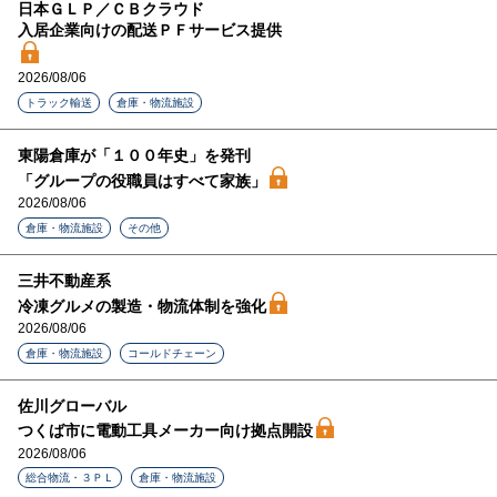
日本ＧＬＰ／ＣＢクラウド
入居企業向けの配送ＰＦサービス提供
2026/08/06
トラック輸送
倉庫・物流施設
東陽倉庫が「１００年史」を発刊
「グループの役職員はすべて家族」
2026/08/06
倉庫・物流施設
その他
三井不動産系
冷凍グルメの製造・物流体制を強化
2026/08/06
倉庫・物流施設
コールドチェーン
佐川グローバル
つくば市に電動工具メーカー向け拠点開設
2026/08/06
総合物流・３ＰＬ
倉庫・物流施設