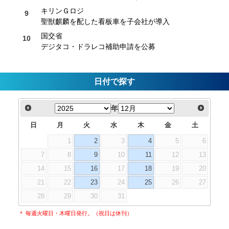
キリンＧロジ
聖獣麒麟を配した看板車を子会社が導入
国交省
デジタコ・ドラレコ補助申請を公募
日付で探す
年
日
月
火
水
木
金
土
1
2
3
4
5
6
7
8
9
10
11
12
13
14
15
16
17
18
19
20
21
22
23
24
25
26
27
28
29
30
31
＊ 毎週火曜日・木曜日発行。（祝日は休刊）