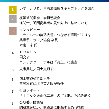
いすゞとＵＤ、車両運搬用Ｓキャブトラクタ発売
横浜通関業会／会員懇談会
通関士、通関従業者の質の向上に努めていく
インタビュー
ドライバーの待遇改善につながる環境づくりを
兵庫県トラック協会 会長
木南一志 氏
ＦＯＣＵＳ
国交省
コンテナターミナルは「荷主」に該当
人事異動／国土交通省
国土交通省幹部人事
事務次官に塩見英之氏が就任
行政レポート
「トラック適正化二法」の〝全貌〟を読み解く
公取委／財務省
関税立替払い、取適法に抵触する恐れ指摘