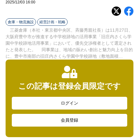
ラ
2025/12/03 16:00
イ
倉庫・物流施設
経営計画・戦略
ン
三菱倉庫（本社・東京都中央区、斉藤秀親社長）は11月27日、
大阪府豊中市が推進する中学校跡地の活用事業「旧庄内さくら学
園中学校跡地活用事業」において、優先交渉権者として選定され
たと発表した。 同事業は、地域の賑わい創出と魅力向上を目的
に、豊中市南部の旧庄内さくら学園中学校跡地（敷地面積…
この記事は登録会員限定です
ログイン
会員登録