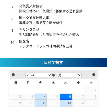
公取委／財務省
関税立替払い、取適法に抵触する恐れ指摘
国土交通省幹部人事
事務次官に塩見英之氏が就任
キリンＧロジ
聖獣麒麟を配した看板車を子会社が導入
国交省
デジタコ・ドラレコ補助申請を公募
日付で探す
年
日
月
火
水
木
金
土
1
2
3
4
5
6
7
8
9
10
11
12
13
14
15