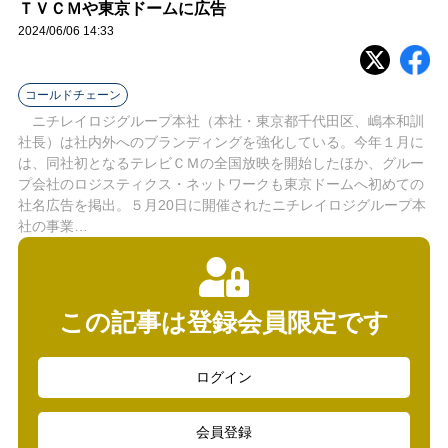
ラ
ＴＶＣＭや東京ドームに広告
2024/06/06 14:33
イ
ン
コールドチェーン
ニチレイロジグループ本社（本社・東京都千代田区、嶋本和訓
社長）は社内外へのブランディングを強化している。今年１月に
は、同社初となるテレビＣＭの全国放映を開始したほか、グルー
プ会社のロジスティクス・ネットワークも東京ドームへ初めての
社名広告を掲出。５月20日に開催されたニチレイロジグループ本
社の事業…
この記事は登録会員限定です
ログイン
会員登録