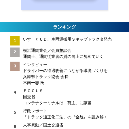
ランキング
いすゞとＵＤ、車両運搬用Ｓキャブトラクタ発売
横浜通関業会／会員懇談会
通関士、通関従業者の質の向上に努めていく
インタビュー
ドライバーの待遇改善につながる環境づくりを
兵庫県トラック協会 会長
木南一志 氏
ＦＯＣＵＳ
国交省
コンテナターミナルは「荷主」に該当
行政レポート
「トラック適正化二法」の〝全貌〟を読み解く
人事異動／国土交通省