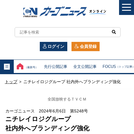
カ
ー
ログイン
会員登録
ゴ
ニ
先行公開記事
全文公開記事
FOCUS
（トップ記事
（最新号）
ュ
トップ
ニチレイロジグループ 社内外へブランディング強化
>
ー
ス
全国放映するＴＶＣＭ
オ
カーゴニュース 2024年6月6日 第5248号
ニチレイロジグループ
ン
社内外へブランディング強化