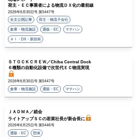
荷主・ＥＣ事業者による物流ＤＸ化の最前線
2026年6月30日号 第5447号
全文公開記事
荷主・物流子会社
倉庫・物流施設
通販・EC
マテハン
ＡＩ・DX・新技術
ＳＴＯＣＫＣＲＥＷ／Chiba Central Dock
６種類の自動化設備で次世代ＥＣ物流実現
2026年6月30日号 第5447号
倉庫・物流施設
通販・EC
マテハン
ＪＡＤＭＡ／総会
ライトアップＳＣの若菜社長が新会長に
2026年6月25日号 第5446号
通販・EC
団体