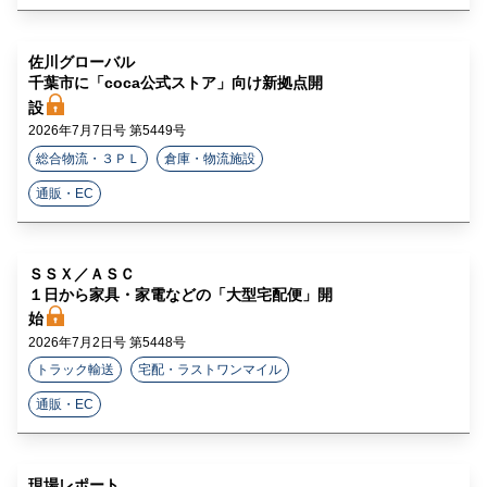
佐川グローバル
千葉市に「coca公式ストア」向け新拠点開
設
2026年7月7日号 第5449号
総合物流・３ＰＬ
倉庫・物流施設
通販・EC
ＳＳＸ／ＡＳＣ
１日から家具・家電などの「大型宅配便」開
始
2026年7月2日号 第5448号
トラック輸送
宅配・ラストワンマイル
通販・EC
現場レポート