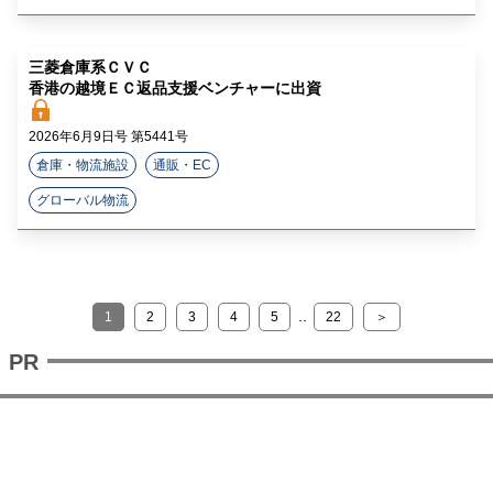
三菱倉庫系ＣＶＣ
香港の越境ＥＣ返品支援ベンチャーに出資
2026年6月9日号 第5441号
倉庫・物流施設
通販・EC
グローバル物流
..
1
2
3
4
5
22
＞