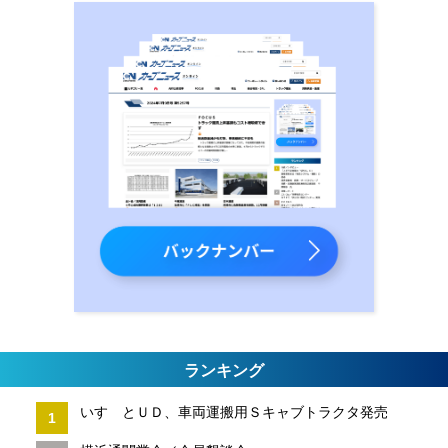
ランキング
いすゞとＵＤ、車両運搬用Ｓキャブトラクタ発売