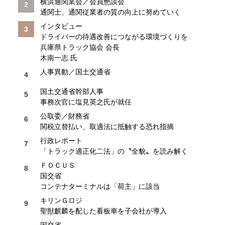
横浜通関業会／会員懇談会
通関士、通関従業者の質の向上に努めていく
インタビュー
ドライバーの待遇改善につながる環境づくりを
兵庫県トラック協会 会長
木南一志 氏
人事異動／国土交通省
国土交通省幹部人事
事務次官に塩見英之氏が就任
公取委／財務省
関税立替払い、取適法に抵触する恐れ指摘
行政レポート
「トラック適正化二法」の〝全貌〟を読み解く
ＦＯＣＵＳ
国交省
コンテナターミナルは「荷主」に該当
キリンＧロジ
聖獣麒麟を配した看板車を子会社が導入