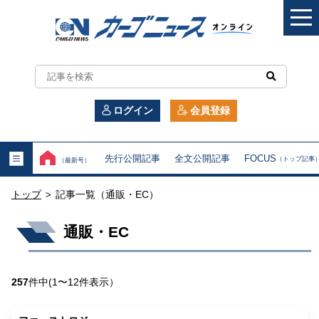
カ
ー
ログイン
会員登録
ゴ
ニ
先行公開記事
全文公開記事
FOCUS
（トップ記事
（最新号）
ュ
トップ
記事一覧（通販・EC）
>
ー
通販・EC
ス
オ
257
件中(1〜12件表示）
ン