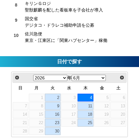
キリンＧロジ
聖獣麒麟を配した看板車を子会社が導入
国交省
デジタコ・ドラレコ補助申請を公募
佐川急便
東京・江東区に「関東ハブセンター」稼働
日付で探す
年
日
月
火
水
木
金
土
1
2
3
4
5
6
7
8
9
10
11
12
13
14
15
16
17
18
19
20
21
22
23
24
25
26
27
28
29
30