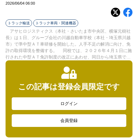
ラ
2026/06/04 06:00
イ
トラック輸送
トラック車両・関連機器
ン
アサヒロジスティクス（本社・さいたま市中央区、横塚元樹社
長）は１日、グループ会社の川越自動車学校（本社・埼玉県川越
市）で準中型ＡＴ車研修を開始した。人手不足の解消に向け、免
許の取得環境を整備する。 同校では、２０２６年４月１日に施
行された中型ＡＴ免許制度の改正にあわせ、同日から埼玉県で…
この記事は登録会員限定です
ログイン
会員登録