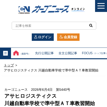
カ
ー
ログイン
会員登録
ゴ
ニ
先行公開記事
全文公開記事
FOCUS
（トップ記事
（最新号）
ュ
トップ
>
ー
アサヒロジスティクス 川越自動車学校で準中型ＡＴ車教習開始
ス
オ
カーゴニュース 2026年6月4日 第5440号
アサヒロジスティクス
ン
川越自動車学校で準中型ＡＴ車教習開始