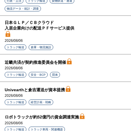
行政・立法
トラック輸送
貨物鉄道・通運
物流データ・統計・調査
日本ＧＬＰ／ＣＢクラウド
入居企業向けの配送ＰＦサービス提供
2026/08/06
トラック輸送
倉庫・物流施設
近畿共済が契約推進委員会を開催
2026/08/06
トラック輸送
安全・BCP
団体
Univearthと倉吉運送が資本提携
2026/08/06
トラック輸送
経営計画・戦略
ロボトラックが約52億円の資金調達実施
2026/08/06
トラック輸送
トラック車両・関連機器