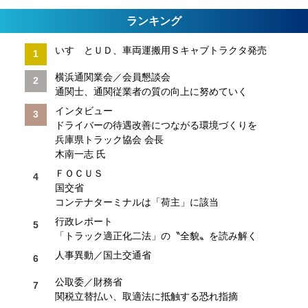
ランキング
いすゞとＵＤ、車両運搬用Ｓキャブトラクタ発売
横浜通関業会／会員懇談会
通関士、通関従業者の質の向上に努めていく
インタビュー
ドライバーの待遇改善につながる環境づくりを
兵庫県トラック協会 会長
木南一志 氏
ＦＯＣＵＳ
国交省
コンテナターミナルは「荷主」に該当
行政レポート
「トラック適正化二法」の〝全貌〟を読み解く
人事異動／国土交通省
公取委／財務省
関税立替払い、取適法に抵触する恐れ指摘