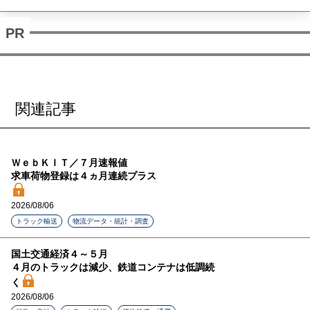
関連記事
ＷｅｂＫＩＴ／７月速報値
求車荷物登録は４ヵ月連続プラス
2026/08/06
トラック輸送
物流データ・統計・調査
国土交通経済４～５月
４月のトラックは減少、鉄道コンテナは低調続
く
2026/08/06