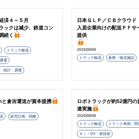
経済４～５月
日本ＧＬＰ／ＣＢクラウド
ラックは減少、鉄道コン
入居企業向けの配送ＰＦサ
調続く
提供
2026/08/06
トラック輸送
トラック輸送
倉庫・物流施設
通運
・統計・調査
arthと倉吉運送が資本提携
ロボトラックが約52億円の
達実施
2026/08/06
送
経営計画・戦略
トラック輸送
トラック車両・関
ＡＩ・DX・新技術