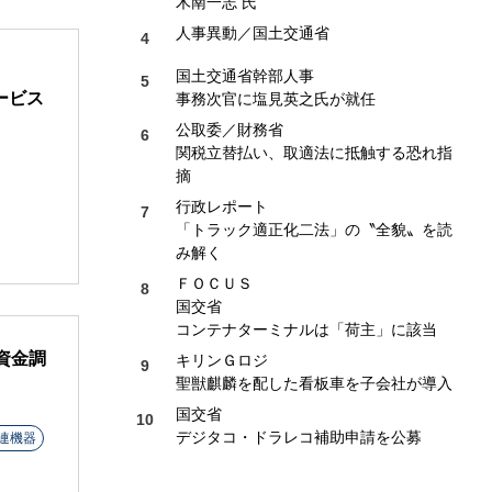
木南一志 氏
人事異動／国土交通省
国土交通省幹部人事
ービス
事務次官に塩見英之氏が就任
公取委／財務省
関税立替払い、取適法に抵触する恐れ指
摘
行政レポート
「トラック適正化二法」の〝全貌〟を読
み解く
ＦＯＣＵＳ
国交省
コンテナターミナルは「荷主」に該当
資金調
キリンＧロジ
聖獣麒麟を配した看板車を子会社が導入
国交省
デジタコ・ドラレコ補助申請を公募
連機器