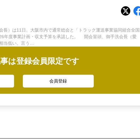
長）は11日、大阪市内で通常総会と「トラック運送事業協同組合全国
26年度事業計画・収支予算を承認した。 開会冒頭、御手洗会長（愛
相当低い。言う…
記事は登録会員限定です
会員登録