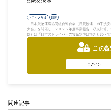
2026/06/16 06:00
ン
ラ
トラック輸送
団体
イ
日本貨物運送協同組合連合会（日貨協連、御手洗安会
大会」を開催し、２０２５年度事業報告・収支決算、
ン
媛）は「日本のドライバーの賃金水準は海外と比べて
この
ログイン
関連記事