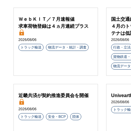
ＷｅｂＫＩＴ／７月速報値
国土交通
求車荷物登録は４ヵ月連続プラス
４月のト
テナは低
2026/08/06
2026/08/06
トラック輸送
物流データ・統計・調査
行政・立法
貨物鉄道・
物流データ
近畿共済が契約推進委員会を開催
Unive
2026/08/06
2026/08/06
トラック輸
トラック輸送
安全・BCP
団体