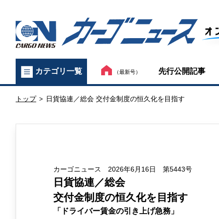
カ
先行公開記事
カテゴリ一覧
（最新号）
ー
トップ
日貨協連／総会 交付金制度の恒久化を目指す
ゴ
>
ニ
ュ
ー
カーゴニュース 2026年6月16日 第5443号
日貨協連／総会
ス
交付金制度の恒久化を目指す
オ
「ドライバー賃金の引き上げ急務」