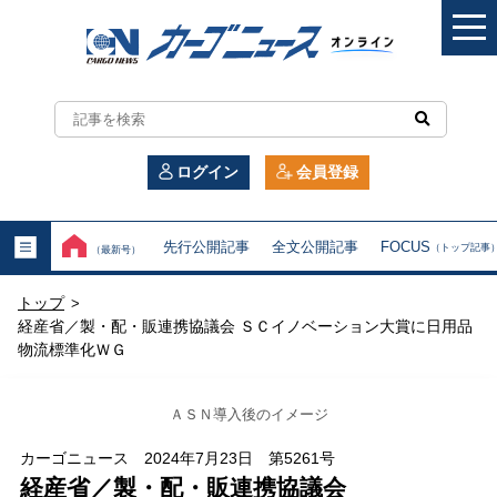
カ
ー
ログイン
会員登録
ゴ
ニ
先行公開記事
全文公開記事
FOCUS
（トップ記事
（最新号）
ュ
トップ
>
ー
経産省／製・配・販連携協議会 ＳＣイノベーション大賞に日用品
物流標準化ＷＧ
ス
オ
ＡＳＮ導入後のイメージ
ン
カーゴニュース 2024年7月23日 第5261号
経産省／製・配・販連携協議会