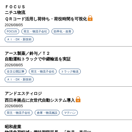
ＦＯＣＵＳ
ニチユ物流
ＱＲコード活用し荷待ち・荷役時間を可視化
2026/08/05
FOCUS
荷主・物流子会社
効率化・改善
ＡＩ・DX・新技術
アース製薬／鈴与／Ｔ２
自動運転トラックで中継輸送を実証
2026/08/05
全文公開記事
荷主・物流子会社
トラック輸送
ＡＩ・DX・新技術
アンドエスティロジ
西日本拠点に次世代自動システム導入
2026/08/05
荷主・物流子会社
倉庫・物流施設
マテハン
昭和産業