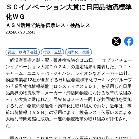
ラ
ＳＣイノベーション大賞に日用品物流標準
イ
化ＷＧ
ＡＳＮ活用で納品伝票レス・検品レス
ン
2024/07/23 15:43
荷主・物流子会社
行政・立法
効率化・改善
経済産業省と製・配・販連携協議会は12日、「サプライチェー
ンイノベーション大賞２０２４」の選定結果を発表した。ユニ・
チャーム、ユニリーバ・ジャパン、ライオンなどメーカー13社、
物流事業者12社が参加する日用品物流標準化ワーキンググループ
の「業界物流情報基盤（ロジスティクスＥＤＩ）を活用した日用
品業界の物流改革～メーカー・卸店間物流における改革の取組み
～」が大賞に選ばれた。同ＷＧはメーカー同士が共同物流を実施
するなど、物流の最適化・効率化に取り組んでおり、近年は、事
前出荷情報（ＡＳＮ）の活用により、検品レス・伝票レスによる
大幅な時間短縮に成功。一連の物流改革の取り組みが評価され
た。
同ＷＧでは、これまでアナログ（伝票等）でやり取りされてい