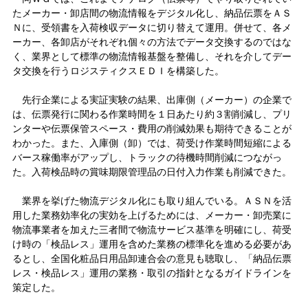
たメーカー・卸店間の物流情報をデジタル化し、納品伝票をＡＳ
Ｎに、受領書を入荷検収データに切り替えて運用。併せて、各メ
ーカー、各卸店がそれぞれ個々の方法でデータ交換するのではな
く、業界として標準の物流情報基盤を整備し、それを介してデー
タ交換を行うロジスティクスＥＤＩを構築した。
先行企業による実証実験の結果、出庫側（メーカー）の企業で
は、伝票発行に関わる作業時間を１日あたり約３割削減し、プリ
ンターや伝票保管スペース・費用の削減効果も期待できることが
わかった。また、入庫側（卸）では、荷受け作業時間短縮による
バース稼働率がアップし、トラックの待機時間削減につながっ
た。入荷検品時の賞味期限管理品の日付入力作業も削減できた。
業界を挙げた物流デジタル化にも取り組んでいる。ＡＳＮを活
用した業務効率化の実効を上げるためには、メーカー・卸売業に
物流事業者を加えた三者間で物流サービス基準を明確にし、荷受
け時の「検品レス」運用を含めた業務の標準化を進める必要があ
るとし、全国化粧品日用品卸連合会の意見も聴取し、「納品伝票
レス・検品レス」運用の業務・取引の指針となるガイドラインを
策定した。