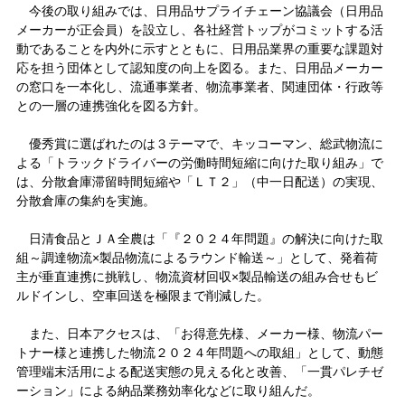
今後の取り組みでは、日用品サプライチェーン協議会（日用品
メーカーが正会員）を設立し、各社経営トップがコミットする活
動であることを内外に示すとともに、日用品業界の重要な課題対
応を担う団体として認知度の向上を図る。また、日用品メーカー
の窓口を一本化し、流通事業者、物流事業者、関連団体・行政等
との一層の連携強化を図る方針。
優秀賞に選ばれたのは３テーマで、キッコーマン、総武物流に
よる「トラックドライバーの労働時間短縮に向けた取り組み」で
は、分散倉庫滞留時間短縮や「ＬＴ２」（中一日配送）の実現、
分散倉庫の集約を実施。
日清食品とＪＡ全農は「『２０２４年問題』の解決に向けた取
組～調達物流×製品物流によるラウンド輸送～」として、発着荷
主が垂直連携に挑戦し、物流資材回収×製品輸送の組み合せもビ
ルドインし、空車回送を極限まで削減した。
また、日本アクセスは、「お得意先様、メーカー様、物流パー
トナー様と連携した物流２０２４年問題への取組」として、動態
管理端末活用による配送実態の見える化と改善、「一貫パレチゼ
ーション」による納品業務効率化などに取り組んだ。