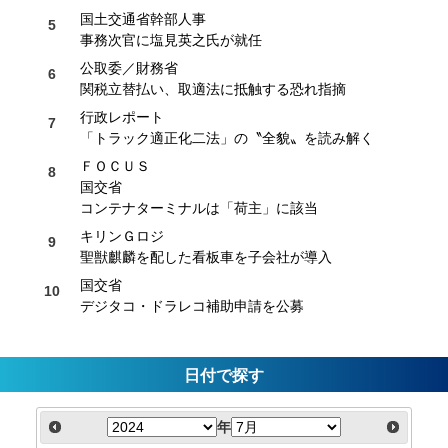
国土交通省幹部人事
事務次官に塩見英之氏が就任
公取委／財務省
関税立替払い、取適法に抵触する恐れ指摘
行政レポート
「トラック適正化二法」の〝全貌〟を読み解く
ＦＯＣＵＳ
国交省
コンテナターミナルは「荷主」に該当
キリンＧロジ
聖獣麒麟を配した看板車を子会社が導入
国交省
デジタコ・ドラレコ補助申請を公募
日付で探す
年