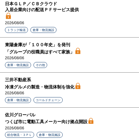
日本ＧＬＰ／ＣＢクラウド
入居企業向けの配送ＰＦサービス提供
2026/08/06
トラック輸送
倉庫・物流施設
東陽倉庫が「１００年史」を発刊
「グループの役職員はすべて家族」
2026/08/06
倉庫・物流施設
その他
三井不動産系
冷凍グルメの製造・物流体制を強化
2026/08/06
倉庫・物流施設
コールドチェーン
佐川グローバル
つくば市に電動工具メーカー向け拠点開設
2026/08/06
総合物流・３ＰＬ
倉庫・物流施設