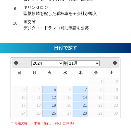
キリンＧロジ
聖獣麒麟を配した看板車を子会社が導入
国交省
デジタコ・ドラレコ補助申請を公募
日付で探す
年
日
月
火
水
木
金
土
1
2
3
4
5
6
7
8
9
10
11
12
13
14
15
16
17
18
19
20
21
22
23
24
25
26
27
28
29
30
＊ 毎週火曜日・木曜日発行。（祝日は休刊）