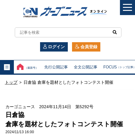
カ
ー
ログイン
会員登録
ゴ
ニ
先行公開記事
全文公開記事
FOCUS
（トップ記事
（最新号）
ュ
トップ
日倉協 倉庫を題材としたフォトコンテスト開催
>
ー
ス
カーゴニュース 2024年11月14日 第5292号
オ
日倉協
倉庫を題材としたフォトコンテスト開催
ン
2024/11/13 16:00