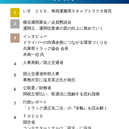
いすゞとＵＤ、車両運搬用Ｓキャブトラクタ発売
横浜通関業会／会員懇談会
通関士、通関従業者の質の向上に努めていく
インタビュー
ドライバーの待遇改善につながる環境づくりを
兵庫県トラック協会 会長
木南一志 氏
人事異動／国土交通省
国土交通省幹部人事
事務次官に塩見英之氏が就任
公取委／財務省
関税立替払い、取適法に抵触する恐れ指摘
行政レポート
「トラック適正化二法」の〝全貌〟を読み解く
ＦＯＣＵＳ
国交省
コンテナターミナルは「荷主」に該当