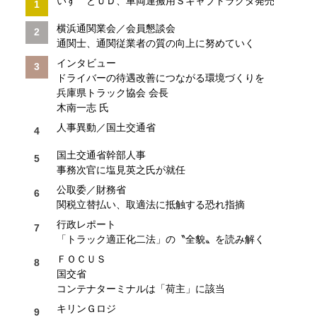
いすゞとＵＤ、車両運搬用Ｓキャブトラクタ発売
横浜通関業会／会員懇談会
通関士、通関従業者の質の向上に努めていく
インタビュー
ドライバーの待遇改善につながる環境づくりを
兵庫県トラック協会 会長
木南一志 氏
人事異動／国土交通省
国土交通省幹部人事
事務次官に塩見英之氏が就任
公取委／財務省
関税立替払い、取適法に抵触する恐れ指摘
行政レポート
「トラック適正化二法」の〝全貌〟を読み解く
ＦＯＣＵＳ
国交省
コンテナターミナルは「荷主」に該当
キリンＧロジ