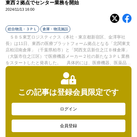
ラ
東西２拠点でセンター業務を開始
2024/11/13 16:00
イ
ン
総合物流・３ＰＬ
倉庫・物流施設
ＳＢＳ東芝ロジスティクス（本社・東京都新宿区、金澤寧社
長）は11日、東西の医療プラットフォーム拠点となる「北関東支
店柏沼南倉庫」（千葉県柏市）と「関西支店新住之江Ｂ棟倉庫」
（大阪市住之江区）で医療機器メーカー２社の新たな３ＰＬ業務
をスタートしたと発表した。 具体的には、医療機器、医薬品…
この記事は登録会員限定です
ログイン
会員登録