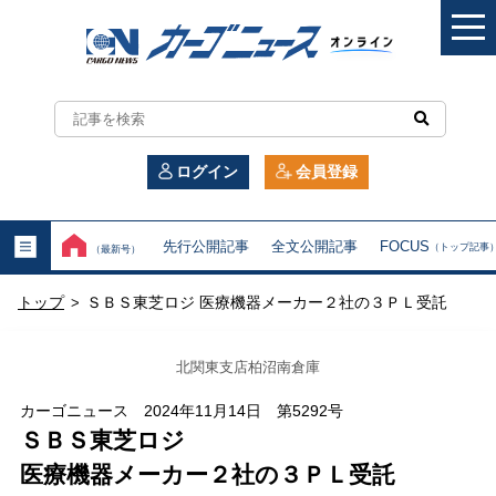
カ
ー
ログイン
会員登録
ゴ
ニ
先行公開記事
全文公開記事
FOCUS
（トップ記事
（最新号）
ュ
トップ
ＳＢＳ東芝ロジ 医療機器メーカー２社の３ＰＬ受託
>
ー
ス
北関東支店柏沼南倉庫
オ
カーゴニュース 2024年11月14日 第5292号
ＳＢＳ東芝ロジ
ン
医療機器メーカー２社の３ＰＬ受託