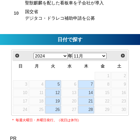
聖獣麒麟を配した看板車を子会社が導入
国交省
デジタコ・ドラレコ補助申請を公募
日付で探す
年
日
月
火
水
木
金
土
1
2
3
4
5
6
7
8
9
10
11
12
13
14
15
16
17
18
19
20
21
22
23
24
25
26
27
28
29
30
＊ 毎週火曜日・木曜日発行。（祝日は休刊）