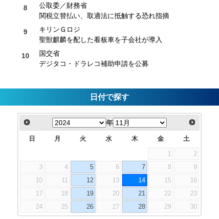
公取委／財務省
関税立替払い、取適法に抵触する恐れ指摘
キリンＧロジ
聖獣麒麟を配した看板車を子会社が導入
国交省
デジタコ・ドラレコ補助申請を公募
日付で探す
年
日
月
火
水
木
金
土
1
2
3
4
5
6
7
8
9
10
11
12
13
14
15
16
17
18
19
20
21
22
23
24
25
26
27
28
29
30