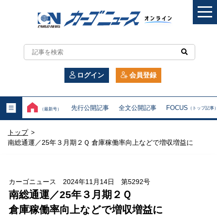
カ
ー
ログイン
会員登録
ゴ
ニ
先行公開記事
全文公開記事
FOCUS
（トップ記事
（最新号）
ュ
トップ
>
ー
南総通運／25年３月期２Ｑ 倉庫稼働率向上などで増収増益に
ス
オ
カーゴニュース 2024年11月14日 第5292号
南総通運／25年３月期２Ｑ
ン
倉庫稼働率向上などで増収増益に