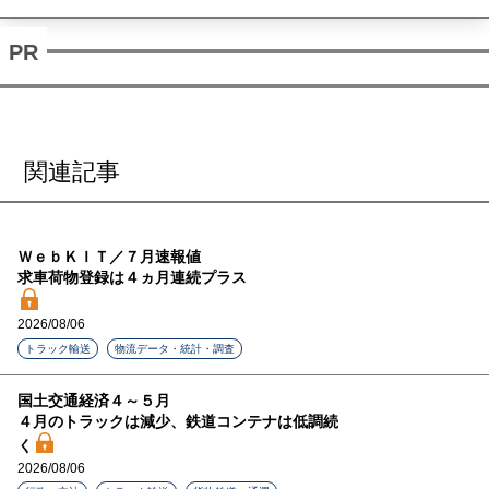
関連記事
ＷｅｂＫＩＴ／７月速報値
求車荷物登録は４ヵ月連続プラス
2026/08/06
トラック輸送
物流データ・統計・調査
国土交通経済４～５月
４月のトラックは減少、鉄道コンテナは低調続
く
2026/08/06