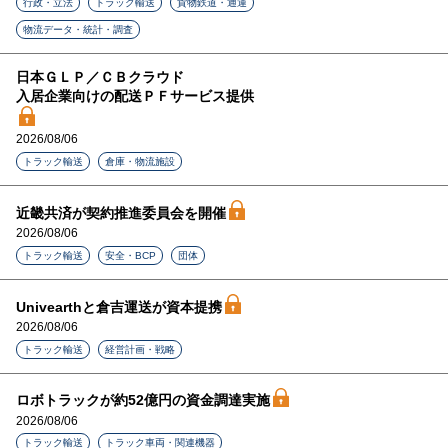
行政・立法
トラック輸送
貨物鉄道・通運
物流データ・統計・調査
日本ＧＬＰ／ＣＢクラウド
入居企業向けの配送ＰＦサービス提供
2026/08/06
トラック輸送
倉庫・物流施設
近畿共済が契約推進委員会を開催
2026/08/06
トラック輸送
安全・BCP
団体
Univearthと倉吉運送が資本提携
2026/08/06
トラック輸送
経営計画・戦略
ロボトラックが約52億円の資金調達実施
2026/08/06
トラック輸送
トラック車両・関連機器