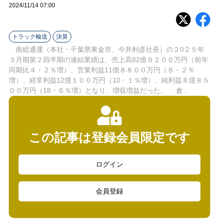
ラ
2024/11/14 07:00
イ
トラック輸送
決算
ン
南総通運（本社・千葉県東金市、今井利彦社長）の２0２５年
３月期第２四半期の連結業績は、売上高82億９２００万円（前年
同期比４・２％増）、営業利益11億８８００万円（８・２％
増）、経常利益12億１００万円（10・１％増）、純利益８億８５
００万円（18・６％増）となり、増収増益だった。 倉…
この記事は登録会員限定です
ログイン
会員登録