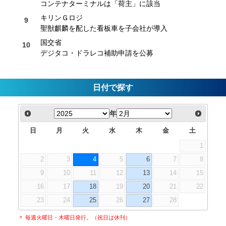
コンテナターミナルは「荷主」に該当
キリンＧロジ
聖獣麒麟を配した看板車を子会社が導入
国交省
デジタコ・ドラレコ補助申請を公募
日付で探す
年
日
月
火
水
木
金
土
1
2
3
4
5
6
7
8
9
10
11
12
13
14
15
16
17
18
19
20
21
22
23
24
25
26
27
28
＊ 毎週火曜日・木曜日発行。（祝日は休刊）