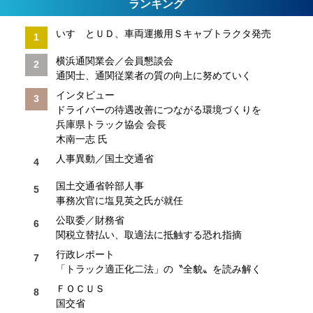
ランキング
いすゞとＵＤ、車両運搬用Ｓキャブトラクタ発売
横浜通関業会／会員懇談会
通関士、通関従業者の質の向上に努めていく
インタビュー
ドライバーの待遇改善につながる環境づくりを
兵庫県トラック協会 会長
木南一志 氏
人事異動／国土交通省
国土交通省幹部人事
事務次官に塩見英之氏が就任
公取委／財務省
関税立替払い、取適法に抵触する恐れ指摘
行政レポート
「トラック適正化二法」の〝全貌〟を読み解く
ＦＯＣＵＳ
国交省