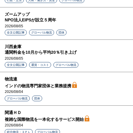
行政・立法
人材・働き方・賃金
グローバル物流
ズームアップ
NPO法人EIPSが設立５周年
2026/08/05
全文公開記事
グローバル物流
団体
川西倉庫
通関料金を10月から平均20％引き上げ
2026/08/05
全文公開記事
運賃・コスト
グローバル物流
物流連
インドの物流専門家団体と業務提携
2026/08/04
グローバル物流
団体
関通ＨＤ
複雑な国際物流を一本化するサービス開始
2026/08/04
総合物流・３ＰＬ
グローバル物流