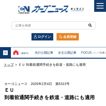
カ
ー
ログイン
会員登録
ゴ
ニ
先行公開記事
全文公開記事
FOCUS
（トップ記事
（最新号）
ュ
トップ
ＥＵ 到着前通関手続きを鉄道・道路にも適用
>
ー
ス
カーゴニュース 2025年2月4日 第5313号
オ
ＥＵ
到着前通関手続きを鉄道・道路にも適用
ン