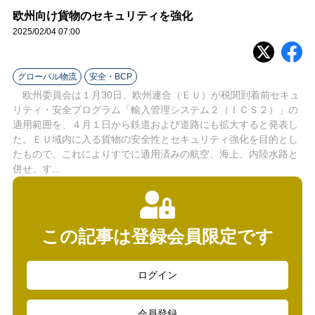
ラ
欧州向け貨物のセキュリティを強化
2025/02/04 07:00
イ
ン
グローバル物流
安全・BCP
欧州委員会は１月30日、欧州連合（ＥＵ）が税関到着前セキュ
リティ・安全プログラム「輸入管理システム２（ＩＣＳ２）」の
適用範囲を、４月１日から鉄道および道路にも拡大すると発表し
た。ＥＵ域内に入る貨物の安全性とセキュリティ強化を目的とし
たもので、これによりすでに適用済みの航空、海上、内陸水路と
併せ、す…
この記事は登録会員限定です
ログイン
会員登録