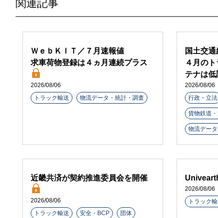
関連記事
ＷｅｂＫＩＴ／７月速報値
国土交通
求車荷物登録は４ヵ月連続プラス
４月のト
テナは低
2026/08/06
2026/08/06
トラック輸送
物流データ・統計・調査
行政・立法
貨物鉄道・
物流データ
近畿共済が契約推進委員会を開催
Unive
2026/08/06
2026/08/06
トラック輸
トラック輸送
安全・BCP
団体