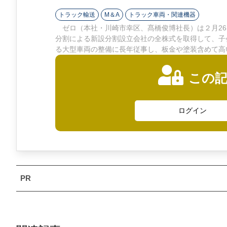
ン
トラック輸送
M＆A
トラック車両・関連機器
ラ
ゼロ（本社・川崎市幸区、髙橋俊博社長）は２月26
分割による新設分割設立会社の全株式を取得して、子
イ
る大型車両の整備に長年従事し、板金や塗装含めて高
ン
この
ログイン