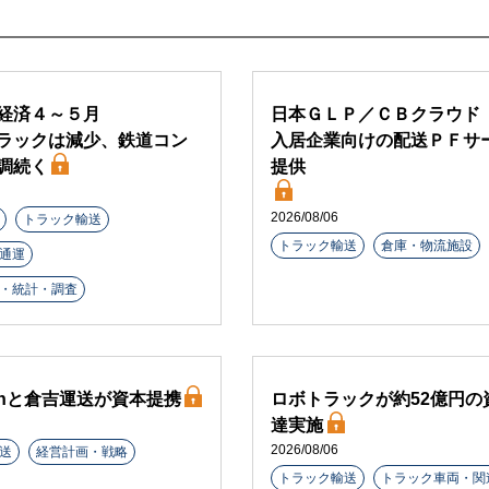
経済４～５月
日本ＧＬＰ／ＣＢクラウド
ラックは減少、鉄道コン
入居企業向けの配送ＰＦサ
調続く
提供
2026/08/06
トラック輸送
トラック輸送
倉庫・物流施設
通運
・統計・調査
arthと倉吉運送が資本提携
ロボトラックが約52億円の
達実施
2026/08/06
送
経営計画・戦略
トラック輸送
トラック車両・関