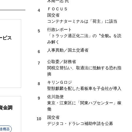
木南一志 氏
ＦＯＣＵＳ
国交省
コンテナターミナルは「荷主」に該当
行政レポート
「トラック適正化二法」の〝全貌〟を読
ービス
み解く
人事異動／国土交通省
公取委／財務省
関税立替払い、取適法に抵触する恐れ指
摘
キリンＧロジ
聖獣麒麟を配した看板車を子会社が導入
佐川急便
東京・江東区に「関東ハブセンター」稼
資金調
働
国交省
デジタコ・ドラレコ補助申請を公募
連機器