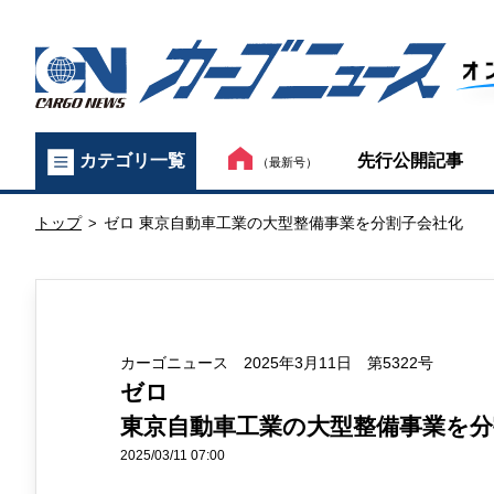
カ
先行公開記事
カテゴリ一覧
（最新号）
ー
トップ
ゼロ 東京自動車工業の大型整備事業を分割子会社化
ゴ
>
ニ
ュ
カーゴニュース 2025年3月11日 第5322号
ー
ゼロ
ス
東京自動車工業の大型整備事業を分
オ
2025/03/11 07:00