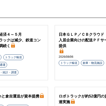
経済４～５月
日本ＧＬＰ／ＣＢクラウド
ラックは減少、鉄道コン
入居企業向けの配送ＰＦサ
調続く
提供
2026/08/06
トラック輸送
トラック輸送
倉庫・物流施設
通運
・統計・調査
arthと倉吉運送が資本提携
ロボトラックが約52億円の
達実施