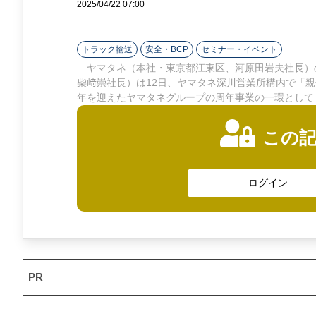
2025/04/22 07:00
ン
ラ
トラック輸送
安全・BCP
セミナー・イベント
イ
ヤマタネ（本社・東京都江東区、河原田岩夫社長）
柴﨑崇社長）は12日、ヤマタネ深川営業所構内で「
ン
年を迎えたヤマタネグループの周年事業の一環として
この
ログイン