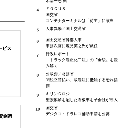
木南一志 氏
ＦＯＣＵＳ
国交省
コンテナターミナルは「荷主」に該当
人事異動／国土交通省
国土交通省幹部人事
事務次官に塩見英之氏が就任
ービス
行政レポート
「トラック適正化二法」の〝全貌〟を読
み解く
公取委／財務省
関税立替払い、取適法に抵触する恐れ指
摘
キリンＧロジ
聖獣麒麟を配した看板車を子会社が導入
国交省
デジタコ・ドラレコ補助申請を公募
資金調