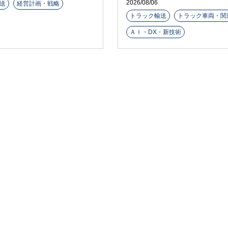
2026/08/06
送
経営計画・戦略
トラック輸送
トラック車両・関
ＡＩ・DX・新技術