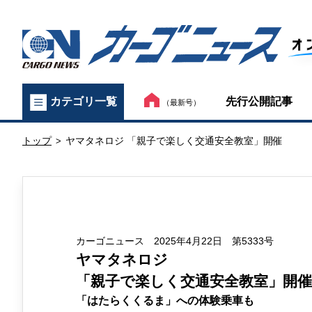
カ
先行公開記事
カテゴリ一覧
（最新号）
ー
トップ
ヤマタネロジ 「親子で楽しく交通安全教室」開催
ゴ
>
ニ
ュ
ー
カーゴニュース 2025年4月22日 第5333号
ヤマタネロジ
ス
「親子で楽しく交通安全教室」開催
オ
「はたらくくるま」への体験乗車も