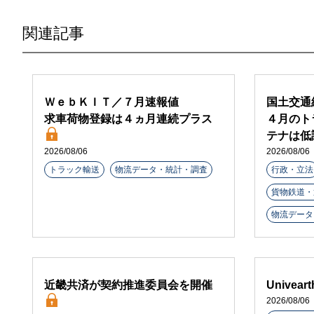
関連記事
ＷｅｂＫＩＴ／７月速報値
国土交通
求車荷物登録は４ヵ月連続プラス
４月のト
テナは低
2026/08/06
2026/08/06
トラック輸送
物流データ・統計・調査
行政・立法
貨物鉄道・
物流データ
近畿共済が契約推進委員会を開催
Unive
2026/08/06