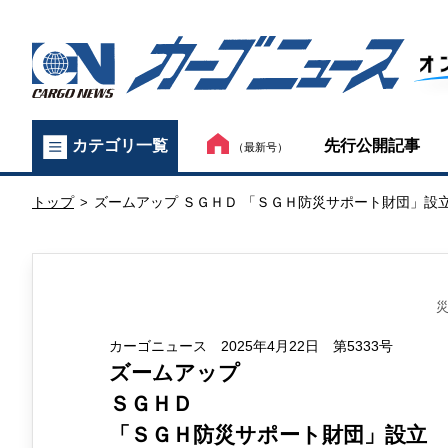
カ
先行公開記事
カテゴリ一覧
（最新号）
ー
トップ
ズームアップ ＳＧＨＤ 「ＳＧＨ防災サポート財団」設
ゴ
>
ニ
ュ
ー
カーゴニュース 2025年4月22日 第5333号
ズームアップ
ス
ＳＧＨＤ
オ
「ＳＧＨ防災サポート財団」設立