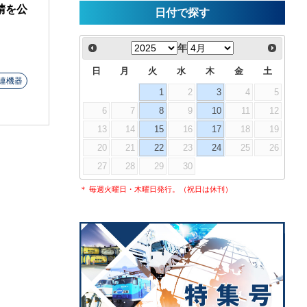
請を公
日付で探す
年
日
月
火
水
木
金
土
連機器
1
2
3
4
5
6
7
8
9
10
11
12
13
14
15
16
17
18
19
20
21
22
23
24
25
26
27
28
29
30
＊ 毎週火曜日・木曜日発行。（祝日は休刊）