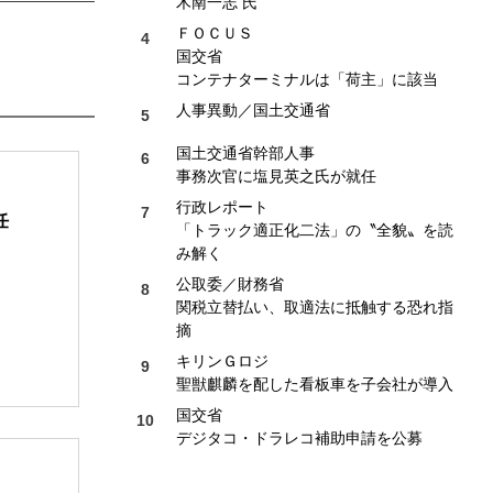
木南一志 氏
ＦＯＣＵＳ
国交省
コンテナターミナルは「荷主」に該当
人事異動／国土交通省
国土交通省幹部人事
事務次官に塩見英之氏が就任
行政レポート
任
「トラック適正化二法」の〝全貌〟を読
み解く
公取委／財務省
関税立替払い、取適法に抵触する恐れ指
摘
キリンＧロジ
聖獣麒麟を配した看板車を子会社が導入
国交省
デジタコ・ドラレコ補助申請を公募