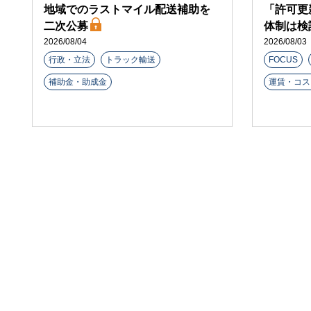
地域でのラストマイル配送補助を
「許可更
二次公募
体制は検
2026/08/04
2026/08/03
行政・立法
トラック輸送
FOCUS
補助金・助成金
運賃・コス