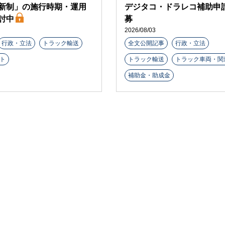
新制」の施行時期・運用
デジタコ・ドラレコ補助申
討中
募
2026/08/03
行政・立法
トラック輸送
全文公開記事
行政・立法
ト
トラック輸送
トラック車両・関
補助金・助成金