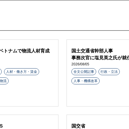
ベトナムで物流人材育成
国土交通省幹部人事
事務次官に塩見英之氏が就
2026/08/05
人材・働き方・賃金
全文公開記事
行政・立法
物流
人事・機構改革
Ｓ
国交省