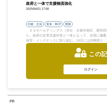
ン
政府と一体で支援物流強化
2025/04/21 17:00
ラ
イ
行政・立法
安全・BCP
団体
ＳＧホールディングス（本社・京都市南区、栗和田榮
ン
た。政府の災害支援対策と一体となって、全国に備蓄
保管・メンテナンスに取り組む。14日には内閣府と
この
ログイン