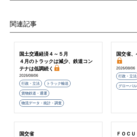
関連記事
国土交通経済４～５月
国交省、
４月のトラックは減少、鉄道コン
テナは低調続く
2026/08/06
2026/08/06
行政・立法
行政・立法
トラック輸送
グローバル
貨物鉄道・通運
物流データ・統計・調査
国交省
ＦＯＣＵ